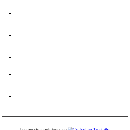
a gran
formato
Portapendones
y
estructuras
Impresión
por
hoja
Artículos
Promocionales
Servicio
de
Diseño
Papeles
&
Pantoneras
Lee nuestras opiniones en