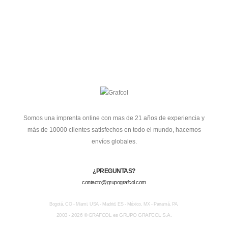
Somos una imprenta online con mas de 21 años de experiencia y
más de 10000 clientes satisfechos en todo el mundo, hacemos
envíos globales.
¿PREGUNTAS?
contacto@grupografcol.com
Bogotá, CO - Miami, USA - Madrid, ES - México, MX - Panamá, PA.
2003 - 2026 © GRAFCOL es GRUPO GRAFCOL S.A.