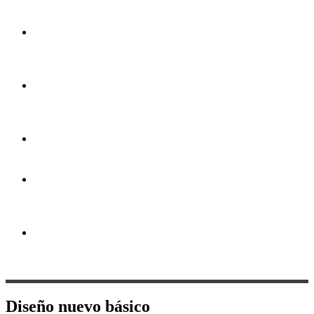
a gran
formato
Portapendones
y
estructuras
Impresión
por
hoja
Artículos
Promocionales
Servicio
de
Diseño
Papeles
&
Pantoneras
Diseño nuevo básico