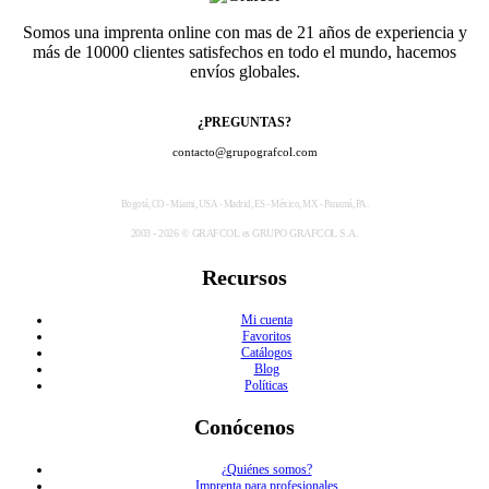
Somos una imprenta online con mas de 21 años de experiencia y
más de 10000 clientes satisfechos en todo el mundo, hacemos
envíos globales.
¿PREGUNTAS?
contacto@grupografcol.com
Bogotá, CO - Miami, USA - Madrid, ES - México, MX - Panamá, PA.
2003 - 2026 © GRAFCOL es GRUPO GRAFCOL S.A.
Recursos
Mi cuenta
Favoritos
Catálogos
Blog
Políticas
Conócenos
¿Quiénes somos?
Imprenta para profesionales