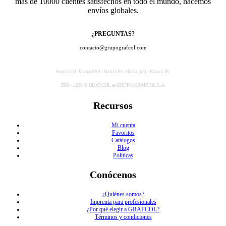
más de 10000 clientes satisfechos en todo el mundo, hacemos
envíos globales.
¿PREGUNTAS?
contacto@grupografcol.com
Bogotá, CO - Miami, USA - Madrid, ES - México, MX - Panamá, PA.
2003 - 2026 © GRAFCOL es GRUPO GRAFCOL S.A.
Recursos
Mi cuenta
Favoritos
Catálogos
Blog
Políticas
Conócenos
¿Quiénes somos?
Imprenta para profesionales
¿Por qué elegir a GRAFCOL?
Términos y condiciones