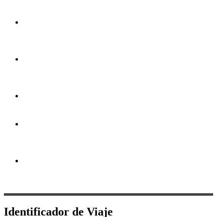
a gran
formato
Portapendones
y
estructuras
Impresión
por
hoja
Artículos
Promocionales
Servicio
de
Diseño
Papeles
&
Pantoneras
Identificador de Viaje