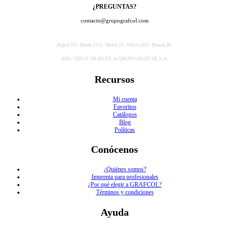
¿PREGUNTAS?
contacto@grupografcol.com
Bogotá, CO - Miami, USA - Madrid, ES - México, MX - Panamá, PA.
2003 - 2026 © GRAFCOL es GRUPO GRAFCOL S.A.
Recursos
Mi cuenta
Favoritos
Catálogos
Blog
Políticas
Conócenos
¿Quiénes somos?
Imprenta para profesionales
¿Por qué elegir a GRAFCOL?
Términos y condiciones
Ayuda