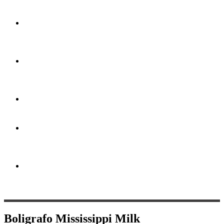
a gran
formato
Portapendones
y
estructuras
Impresión
por
hoja
Artículos
Promocionales
Servicio
de
Diseño
Papeles
&
Pantoneras
Boligrafo Mississippi Milk