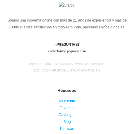
Somos una imprenta online con mas de 21 años de experiencia y más de
10000 clientes satisfechos en todo el mundo, hacemos envíos globales.
¿PREGUNTAS?
contacto@grupografcol.com
Bogotá, CO - Miami, USA - Madrid, ES - México, MX - Panamá, PA.
2003 - 2026 © GRAFCOL es GRUPO GRAFCOL S.A.
Recursos
Mi cuenta
Favoritos
Catálogos
Blog
Políticas