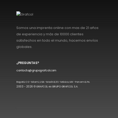
Somos una imprenta online con mas de 21 años
de experiencia y más de 10000 clientes
satisfechos en todo el mundo, hacemos envíos
globales.
¿PREGUNTAS?
contacto@grupografcol.com
Bogotá, CO - Miami, USA - Madrid, ES - México, MX - Panamá, PA.
2003 - 2026 © GRAFCOL es GRUPO GRAFCOL S.A.