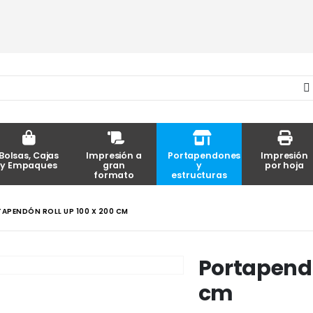
Bolsas, Cajas
Impresión a
Portapendones
Impresión
y Empaques
gran
y
por hoja
formato
estructuras
APENDÓN ROLL UP 100 X 200 CM
Portapendó
cm