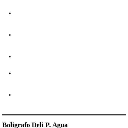
a gran
formato
Portapendones
y
estructuras
Impresión
por
hoja
Artículos
Promocionales
Servicio
de
Diseño
Papeles
&
Pantoneras
Boligrafo Deli P. Agua