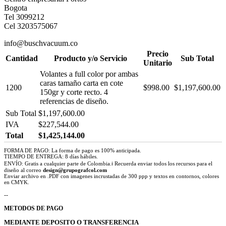
Bogota
Tel 3099212
Cel 3203575067
info@buschvacuum.co
Precio
Cantidad
Producto y/o Servicio
Sub Total
Unitario
Volantes a full color por ambas
caras tamaño carta en cote
1200
$998.00
$1,197,600.00
150gr y corte recto. 4
referencias de diseño.
Sub Total
$1,197,600.00
IVA
$227,544.00
Total
$1,425,144.00
FORMA DE PAGO: La forma de pago es 100% anticipada.
TIEMPO DE ENTREGA: 8 días hábiles.
ENVÍO: Gratis a cualquier parte de Colombia.ℹ Recuerda enviar todos los recursos para el
diseño al correo
design@grupografcol.com
Enviar archivo en .PDF con imagenes incrustadas de 300 ppp y textos en contornos, colores
en CMYK.
--
METODOS DE PAGO
MEDIANTE DEPOSITO O TRANSFERENCIA