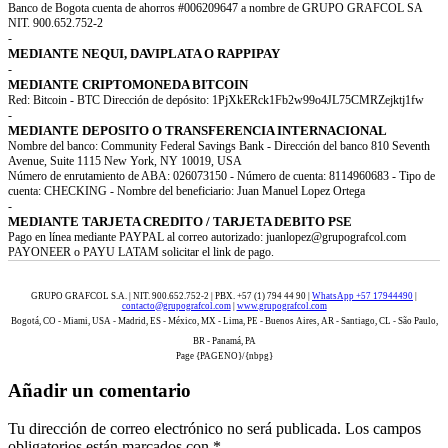
Banco de Bogota cuenta de ahorros #006209647 a nombre de GRUPO GRAFCOL SA
NIT. 900.652.752-2
-
MEDIANTE NEQUI, DAVIPLATA O RAPPIPAY
-
MEDIANTE CRIPTOMONEDA BITCOIN
Red: Bitcoin - BTC Dirección de depósito: 1PjXkERck1Fb2w99o4JL75CMRZejktj1fw
-
MEDIANTE DEPOSITO O TRANSFERENCIA INTERNACIONAL
Nombre del banco: Community Federal Savings Bank - Dirección del banco 810 Seventh
Avenue, Suite 1115 New York, NY 10019, USA
Número de enrutamiento de ABA: 026073150 - Número de cuenta: 8114960683 - Tipo de
cuenta: CHECKING - Nombre del beneficiario: Juan Manuel Lopez Ortega
-
MEDIANTE TARJETA CREDITO / TARJETA DEBITO PSE
Pago en línea mediante PAYPAL al correo autorizado: juanlopez@grupografcol.com
PAYONEER o PAYU LATAM solicitar el link de pago.
GRUPO GRAFCOL S.A. | NIT. 900.652.752-2 | PBX. +57 (1) 794 44 90 |
WhatsApp +57 17944490
|
contacto@grupografcol.com
|
www.grupografcol.com
Bogotá, CO - Miami, USA - Madrid, ES - México, MX - Lima, PE - Buenos Aires, AR - Santiago, CL - São Paulo,
BR - Panamá, PA
Page {PAGENO}/{nbpg}
Añadir un comentario
Tu dirección de correo electrónico no será publicada.
Los campos
obligatorios están marcados con
*