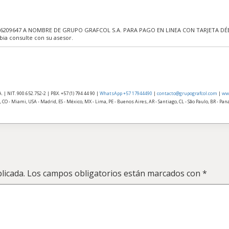
09647 A NOMBRE DE GRUPO GRAFCOL S.A. PARA PAGO EN LINEA CON TARJETA DÉBIT
bia consulte con su asesor.
| NIT. 900.652.752-2 | PBX. +57 (1) 794 44 90 |
WhatsApp +57 17944490
|
contacto@grupografcol.com
|
ww
 CO - Miami, USA - Madrid, ES - México, MX - Lima, PE - Buenos Aires, AR - Santiago, CL - São Paulo, BR - Pa
licada.
Los campos obligatorios están marcados con
*