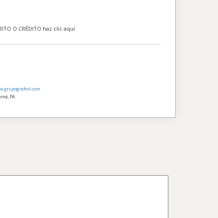
O O CRÉDITO haz clic aquí
w.grupografcol.com
namá, PA