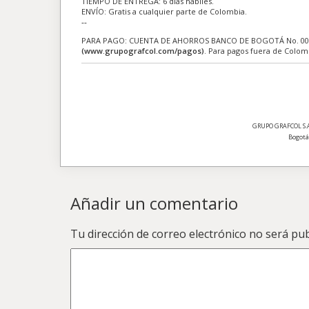
TIEMPO DE ENTREGA: 6 días hábiles.
ENVÍO: Gratis a cualquier parte de Colombia.
--
PARA PAGO: CUENTA DE AHORROS BANCO DE BOGOTÁ No. 0062
(www.grupografcol.com/pagos)
. Para pagos fuera de Colom
GRUPO GRAFCOL S.A. 
Bogotá,
Añadir un comentario
Tu dirección de correo electrónico no será pub