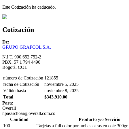
Este Cotización ha caducado.
Cotización
De:
GRUPO GRAFCOL S.A.
N.I.T. 900.652.752-2
PBX. 57 1 794 4490
Bogotá, COL
número de Cotización
121855
fecha de Cotización
noviembre 5, 2025
Válido hasta
noviembre 8, 2025
Total
$343,910.00
Para:
Overall
npasarchoar@overall.com.co
Cantidad
Producto y/o Servicio
100
Tarjetas a full color por ambas caras en cote 300g