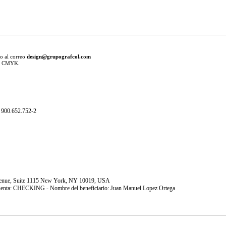
ño al correo
design@grupografcol.com
en CMYK.
900.652.752-2
Avenue, Suite 1115 New York, NY 10019, USA
uenta: CHECKING - Nombre del beneficiario: Juan Manuel Lopez Ortega