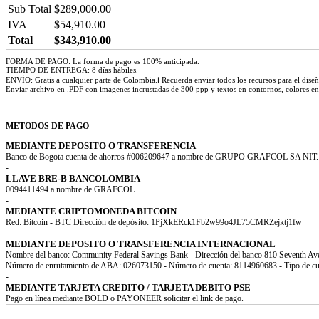
Sub Total
$289,000.00
IVA
$54,910.00
Total
$343,910.00
FORMA DE PAGO: La forma de pago es 100% anticipada.
TIEMPO DE ENTREGA: 8 días hábiles.
ENVÍO: Gratis a cualquier parte de Colombia.ℹ Recuerda enviar todos los recursos para el dise
Enviar archivo en .PDF con imagenes incrustadas de 300 ppp y textos en contornos, colores 
--
METODOS DE PAGO
MEDIANTE DEPOSITO O TRANSFERENCIA
Banco de Bogota cuenta de ahorros #006209647 a nombre de GRUPO GRAFCOL SA NIT. 
-
LLAVE BRE-B BANCOLOMBIA
0094411494 a nombre de GRAFCOL
-
MEDIANTE CRIPTOMONEDA BITCOIN
Red: Bitcoin - BTC Dirección de depósito: 1PjXkERck1Fb2w99o4JL75CMRZejktj1fw
-
MEDIANTE DEPOSITO O TRANSFERENCIA INTERNACIONAL
Nombre del banco: Community Federal Savings Bank - Dirección del banco 810 Seventh 
Número de enrutamiento de ABA: 026073150 - Número de cuenta: 8114960683 - Tipo de c
-
MEDIANTE TARJETA CREDITO / TARJETA DEBITO PSE
Pago en línea mediante BOLD o PAYONEER solicitar el link de pago.