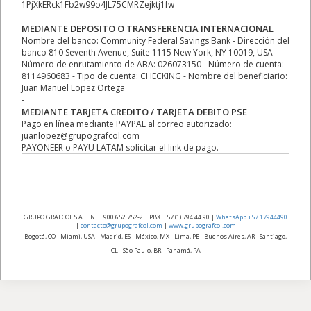
1PjXkERck1Fb2w99o4JL75CMRZejktj1fw
-
MEDIANTE DEPOSITO O TRANSFERENCIA INTERNACIONAL
Nombre del banco: Community Federal Savings Bank - Dirección del
banco 810 Seventh Avenue, Suite 1115 New York, NY 10019, USA
Número de enrutamiento de ABA: 026073150 - Número de cuenta:
8114960683 - Tipo de cuenta: CHECKING - Nombre del beneficiario:
Juan Manuel Lopez Ortega
-
MEDIANTE TARJETA CREDITO / TARJETA DEBITO PSE
Pago en línea mediante PAYPAL al correo autorizado:
juanlopez@grupografcol.com
PAYONEER o PAYU LATAM solicitar el link de pago.
GRUPO GRAFCOL S.A. | NIT. 900.652.752-2 | PBX. +57 (1) 794 44 90 |
WhatsApp +57 17944490
|
contacto@grupografcol.com
|
www.grupografcol.com
Bogotá, CO - Miami, USA - Madrid, ES - México, MX - Lima, PE - Buenos Aires, AR - Santiago,
CL - São Paulo, BR - Panamá, PA