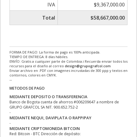
IVA
$9,367,000.00
Total
$58,667,000.00
FORMA DE PAGO: La forma de pago es 100% anticipada.
TIEMPO DE ENTREGA: 8 días hábiles.
ENVÍO: Gratis a cualquier parte de Colombia.ℹ Recuerda enviar todos los
recursos para el diseño al correo
design@grupografcol.com
Enviar archivo en .PDF con imagenes incrustadas de 300 ppp y textos en
contornos, colores en CMYK.
--
METODOS DE PAGO
MEDIANTE DEPOSITO O TRANSFERENCIA
Banco de Bogota cuenta de ahorros #006209647 a nombre de
GRUPO GRAFCOL SA NIT. 900.652.752-2
-
MEDIANTE NEQUI, DAVIPLATA O RAPPIPAY
-
MEDIANTE CRIPTOMONEDA BITCOIN
Red: Bitcoin - BTC Dirección de depósito: