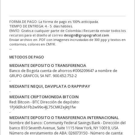
FORMA DE PAGO: La forma de pago es 100% anticipada.
TIEMPO DE ENTREGA: 4 - 5 días hábiles.
ENVÍO: Gratis a cualquier parte de Colombia.ℹ Recuerda enviar todos los
recursos para el diseño al correo
design@grupografcol.com
Enviar archivo en .PDF con imagenes incrustadas de 300 ppp y textos en
contornos, colores en CMYK.
--
METODOS DE PAGO
MEDIANTE DEPOSITO O TRANSFERENCIA
Banco de Bogota cuenta de ahorros #006209647 a nombre de
GRUPO GRAFCOL SA NIT. 900.652.752-2
-
MEDIANTE NEQUI, DAVIPLATA O RAPPIPAY
-
MEDIANTE CRIPTOMONEDA BITCOIN
Red: Bitcoin - BTC Dirección de depósito:
1PjXkERck1Fb2w99o4JL75CMRZejktj1fw
-
MEDIANTE DEPOSITO O TRANSFERENCIA INTERNACIONAL
Nombre del banco: Community Federal Savings Bank - Dirección del
banco 810 Seventh Avenue, Suite 1115 New York, NY 10019, USA
Número de enrutamiento de ABA: 026073150 - Número de cuenta: