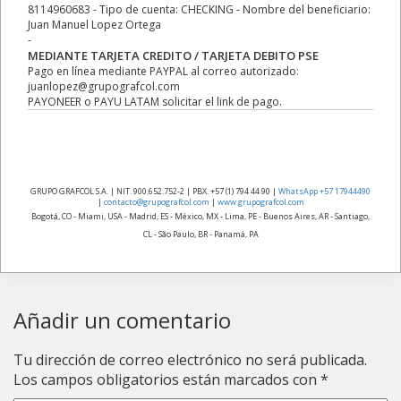
8114960683 - Tipo de cuenta: CHECKING - Nombre del beneficiario:
Juan Manuel Lopez Ortega
-
MEDIANTE TARJETA CREDITO / TARJETA DEBITO PSE
Pago en línea mediante PAYPAL al correo autorizado:
juanlopez@grupografcol.com
PAYONEER o PAYU LATAM solicitar el link de pago.
GRUPO GRAFCOL S.A. | NIT. 900.652.752-2 | PBX. +57 (1) 794 44 90 |
WhatsApp +57 17944490
|
contacto@grupografcol.com
|
www.grupografcol.com
Bogotá, CO - Miami, USA - Madrid, ES - México, MX - Lima, PE - Buenos Aires, AR - Santiago,
CL - São Paulo, BR - Panamá, PA
Añadir un comentario
Tu dirección de correo electrónico no será publicada.
Los campos obligatorios están marcados con
*