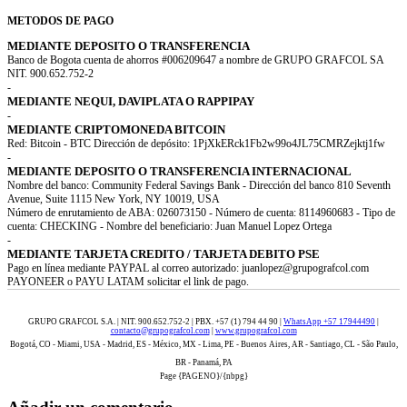
METODOS DE PAGO
MEDIANTE DEPOSITO O TRANSFERENCIA
Banco de Bogota cuenta de ahorros #006209647 a nombre de GRUPO GRAFCOL SA
NIT. 900.652.752-2
-
MEDIANTE NEQUI, DAVIPLATA O RAPPIPAY
-
MEDIANTE CRIPTOMONEDA BITCOIN
Red: Bitcoin - BTC Dirección de depósito: 1PjXkERck1Fb2w99o4JL75CMRZejktj1fw
-
MEDIANTE DEPOSITO O TRANSFERENCIA INTERNACIONAL
Nombre del banco: Community Federal Savings Bank - Dirección del banco 810 Seventh
Avenue, Suite 1115 New York, NY 10019, USA
Número de enrutamiento de ABA: 026073150 - Número de cuenta: 8114960683 - Tipo de
cuenta: CHECKING - Nombre del beneficiario: Juan Manuel Lopez Ortega
-
MEDIANTE TARJETA CREDITO / TARJETA DEBITO PSE
Pago en línea mediante PAYPAL al correo autorizado: juanlopez@grupografcol.com
PAYONEER o PAYU LATAM solicitar el link de pago.
GRUPO GRAFCOL S.A. | NIT. 900.652.752-2 | PBX. +57 (1) 794 44 90 |
WhatsApp +57 17944490
|
contacto@grupografcol.com
|
www.grupografcol.com
Bogotá, CO - Miami, USA - Madrid, ES - México, MX - Lima, PE - Buenos Aires, AR - Santiago, CL - São Paulo,
BR - Panamá, PA
Page {PAGENO}/{nbpg}