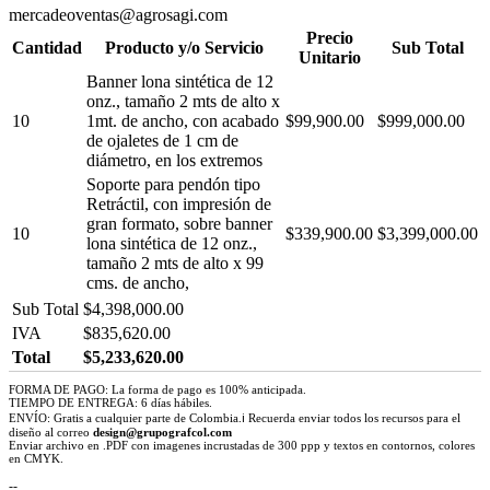
mercadeoventas@agrosagi.com
Precio
Cantidad
Producto y/o Servicio
Sub Total
Unitario
Banner lona sintética de 12
onz., tamaño 2 mts de alto x
10
1mt. de ancho, con acabado
$99,900.00
$999,000.00
de ojaletes de 1 cm de
diámetro, en los extremos
Soporte para pendón tipo
Retráctil, con impresión de
gran formato, sobre banner
10
$339,900.00
$3,399,000.00
lona sintética de 12 onz.,
tamaño 2 mts de alto x 99
cms. de ancho,
Sub Total
$4,398,000.00
IVA
$835,620.00
Total
$5,233,620.00
FORMA DE PAGO: La forma de pago es 100% anticipada.
TIEMPO DE ENTREGA: 6 días hábiles.
ENVÍO: Gratis a cualquier parte de Colombia.ℹ Recuerda enviar todos los recursos para el
diseño al correo
design@grupografcol.com
Enviar archivo en .PDF con imagenes incrustadas de 300 ppp y textos en contornos, colores
en CMYK.
--