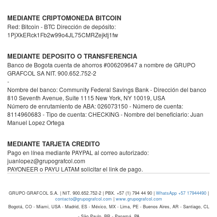
MEDIANTE CRIPTOMONEDA BITCOIN
Red: Bitcoin - BTC Dirección de depósito:
1PjXkERck1Fb2w99o4JL75CMRZejktj1fw
MEDIANTE DEPOSITO O TRANSFERENCIA
Banco de Bogota cuenta de ahorros #006209647 a nombre de GRUPO
GRAFCOL SA NIT. 900.652.752-2
-
Nombre del banco: Community Federal Savings Bank - Dirección del banco
810 Seventh Avenue, Suite 1115 New York, NY 10019, USA
Número de enrutamiento de ABA: 026073150 - Número de cuenta:
8114960683 - Tipo de cuenta: CHECKING - Nombre del beneficiario: Juan
Manuel Lopez Ortega
MEDIANTE TARJETA CREDITO
Pago en línea mediante PAYPAL al correo autorizado:
juanlopez@grupografcol.com
PAYONEER o PAYU LATAM solicitar el link de pago.
GRUPO GRAFCOL S.A. | NIT. 900.652.752-2 | PBX. +57 (1) 794 44 90 |
WhatsApp +57 17944490
|
contacto@grupografcol.com
|
www.grupografcol.com
Bogotá, CO - Miami, USA - Madrid, ES - México, MX - Lima, PE - Buenos Aires, AR - Santiago, CL
- São Paulo, BR - Panamá, PA