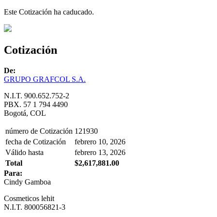
Este Cotización ha caducado.
Cotización
De:
GRUPO GRAFCOL S.A.
N.I.T. 900.652.752-2
PBX. 57 1 794 4490
Bogotá, COL
número de Cotización
121930
fecha de Cotización
febrero 10, 2026
Válido hasta
febrero 13, 2026
Total
$2,617,881.00
Para:
Cindy Gamboa
Cosmeticos lehit
N.I.T. 800056821-3