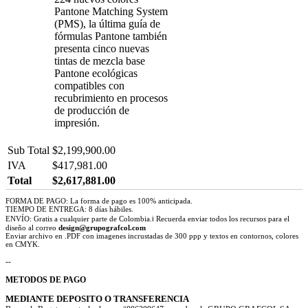
Pantone Matching System
(PMS), la última guía de
fórmulas Pantone también
presenta cinco nuevas
tintas de mezcla base
Pantone ecológicas
compatibles con
recubrimiento en procesos
de producción de
impresión.
Sub Total
$2,199,900.00
IVA
$417,981.00
Total
$2,617,881.00
FORMA DE PAGO: La forma de pago es 100% anticipada.
TIEMPO DE ENTREGA: 8 días hábiles.
ENVÍO: Gratis a cualquier parte de Colombia.ℹ Recuerda enviar todos los recursos para el
diseño al correo
design@grupografcol.com
Enviar archivo en .PDF con imagenes incrustadas de 300 ppp y textos en contornos, colores
en CMYK.
--
METODOS DE PAGO
MEDIANTE DEPOSITO O TRANSFERENCIA