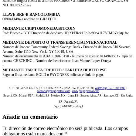
Banco de Bogota cuenta de ahorros #006209647 a nombre de GRUPO GRAFCOL SA
NIT. 900.652.752-2
-
LLAVE BRE-B BANCOLOMBIA
0090411494 a nombre de GRAFCOL
-
MEDIANTE CRIPTOMONEDA BITCOIN
Red: Bitcoin - BTC Dirección de depósito: 1PjXkERck1Fb2w99o4JL75CMRZejktj1fw
-
MEDIANTE DEPOSITO O TRANSFERENCIA INTERNACIONAL
Nombre del banco: Community Federal Savings Bank - Dirección del banco 810 Seventh
Avenue, Suite 1115 New York, NY 10019, USA
Número de enrutamiento de ABA: 026073150 - Número de cuenta: 8114960683 - Tipo de
cuenta: CHECKING - Nombre del beneficiario: Juan Manuel Lopez Ortega
-
MEDIANTE TARJETA CREDITO / TARJETA DEBITO PSE
Pago en línea mediante BOLD o PAYONEER solicitar el link de pago.
GRUPO GRAFCOL S.A. | NIT. 900.652.752-2 | PBX. +57 (1) 794 44 90 |
WhatsApp +57 17944490
|
contacto@grupografcol.com
|
www.grupografcol.com
Bogotá, CO - Miami, USA - Madrid, ES - México, MX - Lima, PE - Buenos Aires, AR - Santiago, CL - São Paulo,
BR - Panamá, PA
Page {PAGENO}/{nbpg}
Añadir un comentario
Tu dirección de correo electrónico no será publicada.
Los campos
obligatorios están marcados con
*