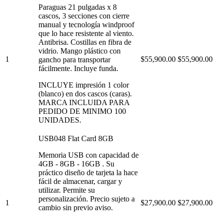
Paraguas 21 pulgadas x 8
cascos, 3 secciones con cierre
manual y tecnología windproof
que lo hace resistente al viento.
Antibrisa. Costillas en fibra de
vidrio. Mango plástico con
1
$55,900.00
$55,900.00
gancho para transportar
fácilmente. Incluye funda.
INCLUYE impresión 1 color
(blanco) en dos cascos (caras).
MARCA INCLUIDA PARA
PEDIDO DE MINIMO 100
UNIDADES.
USB048 Flat Card 8GB
Memoria USB con capacidad de
4GB - 8GB - 16GB . Su
práctico diseño de tarjeta la hace
fácil de almacenar, cargar y
utilizar. Permite su
personalización. Precio sujeto a
1
$27,900.00
$27,900.00
cambio sin previo aviso.