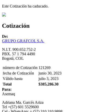
Este Cotización ha caducado.
Cotización
De:
GRUPO GRAFCOL S.A.
N.I.T. 900.652.752-2
PBX. 57 1 794 4490
Bogotá, COL
número de Cotización
121269
fecha de Cotización
junio 30, 2023
Válido hasta
julio 3, 2023
Total
$385,286.30
Para:
Asemaq
Adriana Ma. Garcés Ariza
Tel +(57) 601 5529600
Cel - WhatsApp: + (57) 310 310 9898