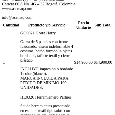
Carrera 66 A No. 4G – 32 Bogotá, Colombia
www.asemaq.com
info@asemaq.com
Precio
Cantidad
Producto y/o Servicio
Sub Total
Unitario
GO0021 Gorra Harry
Gorra de 5 paneles con frente
fusionado, visera indeformable 4
costuras, botón forrado, 4 ojetes
bordados, tafilete textil y cierre
plástico.
1
$14,900.00
$14,900.00
INCLUYE impresión o bordado
1 color (blanco).
MARCA INCLUIDA PARA
PEDIDO DE MINIMO 100
UNIDADES.
HE0326 Herramientero Partner
Set de herramientas presentado
en estuche textil tipo sobre con