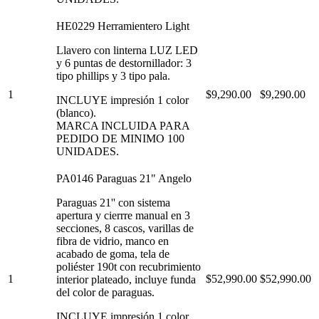
HE0229 Herramientero Light
Llavero con linterna LUZ LED
y 6 puntas de destornillador: 3
tipo phillips y 3 tipo pala.
1
$9,290.00
$9,290.00
INCLUYE impresión 1 color
(blanco).
MARCA INCLUIDA PARA
PEDIDO DE MINIMO 100
UNIDADES.
PA0146 Paraguas 21" Angelo
Paraguas 21'' con sistema
apertura y cierrre manual en 3
secciones, 8 cascos, varillas de
fibra de vidrio, manco en
acabado de goma, tela de
poliéster 190t con recubrimiento
1
$52,990.00
$52,990.00
interior plateado, incluye funda
del color de paraguas.
INCLUYE impresión 1 color