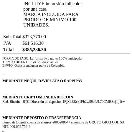
INCLUYE impresión full color
por una cara.
MARCA INCLUIDA PARA
PEDIDO DE MINIMO 100
UNIDADES.
Sub Total
$323,770.00
IVA
$61,516.30
Total
$385,286.30
FORMA DE PAGO: La forma de pago es 100% anticipada.
TIEMPO DE ENTREGA: 20 días hábiles.
ENVÍO: Gratis a cualquier parte de Colombia.
--
MEDIANTE NEQUI, DAVIPLATA O RAPPIPAY
MEDIANTE CRIPTOMONEDA BITCOIN
Red: Bitcoin - BTC Dirección de depósito: 1PjXkERck1Fb2w99o4JL75CMRZejktj1fw
MEDIANTE DEPOSITO O TRANSFERENCIA
Banco de Bogota cuenta de ahorros #006209647 a nombre de GRUPO GRAFCOL SA
NIT. 900.652.752-2
-