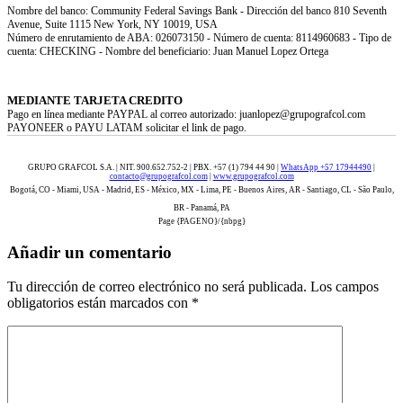
Nombre del banco: Community Federal Savings Bank - Dirección del banco 810 Seventh
Avenue, Suite 1115 New York, NY 10019, USA
Número de enrutamiento de ABA: 026073150 - Número de cuenta: 8114960683 - Tipo de
cuenta: CHECKING - Nombre del beneficiario: Juan Manuel Lopez Ortega
MEDIANTE TARJETA CREDITO
Pago en línea mediante PAYPAL al correo autorizado: juanlopez@grupografcol.com
PAYONEER o PAYU LATAM solicitar el link de pago.
GRUPO GRAFCOL S.A. | NIT. 900.652.752-2 | PBX. +57 (1) 794 44 90 |
WhatsApp +57 17944490
|
contacto@grupografcol.com
|
www.grupografcol.com
Bogotá, CO - Miami, USA - Madrid, ES - México, MX - Lima, PE - Buenos Aires, AR - Santiago, CL - São Paulo,
BR - Panamá, PA
Page {PAGENO}/{nbpg}
Añadir un comentario
Tu dirección de correo electrónico no será publicada.
Los campos
obligatorios están marcados con
*