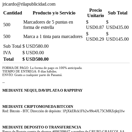
jricardo@rilapublicidad.com
Precio
Cantidad
Producto y/o Servicio
Sub Total
Unitario
Marcadores de 5 puntas en
$
$
500
forma de estrella
USD0.87
USD435.00
$
$
500
Marca a 1 tinta para marcadores
USD0.29
USD145.00
Sub Total
$ USD580.00
IVA
$ USD0.00
Total
$ USD580.00
FORMA DE PAGO: La forma de pago es 100% anticipada.
TIEMPO DE ENTREGA: 8 días hábiles.
ENVÍO: Gratis a cualquier parte de Panamá.
--
MEDIANTE NEQUI, DAVIPLATA O RAPPIPAY
MEDIANTE CRIPTOMONEDA BITCOIN
Red: Bitcoin - BTC Dirección de depósito: 1PjXkERck1Fb2w99o4JL75CMRZejktj1fw
MEDIANTE DEPOSITO O TRANSFERENCIA
Banco de Bogota cuenta de ahorros #006209647 a nombre de GRUPO GRAFCOL SA