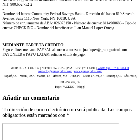
NIT. 900.652.752-2
-
Nombre del banco: Community Federal Savings Bank - Dirección del banco 810 Seventh
Avenue, Suite 1115 New York, NY 10019, USA
Número de enrutamiento de ABA: 026073150 - Número de cuenta: 8114960683 - Tipo de
cuenta: CHECKING - Nombre del beneficiario: Juan Manuel Lopez Ortega
MEDIANTE TARJETA CREDITO
Pago en línea mediante PAYPAL al correo autorizado: juanlopez@grupografcol.com
PAYONEER o PAYU LATAM solicitar el link de pago.
GRUPO GRAFCOL S.A. | NIT. 900.652.752-2 | PBX. +57 (1) 794 44 90 |
WhatsApp +57 17944490
|
contacto@grupografcol.com
|
www.grupografcol.com
Bogotá, CO - Miami, USA - Madrid, ES - México, MX - Lima, PE - Buenos Aires, AR - Santiago, CL - São Paulo,
BR - Panamá, PA
Page {PAGENO}/{nbpg}
Añadir un comentario
Tu dirección de correo electrónico no será publicada.
Los campos
obligatorios están marcados con
*