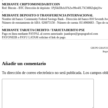
-
MEDIANTE CRIPTOMONEDA BITCOIN
Red: Bitcoin - BTC Dirección de depósito: 1PjXkERck1Fb2w99o4JL75CMRZejktj1fw
-
MEDIANTE DEPOSITO O TRANSFERENCIA INTERNACIONAL
Nombre del banco: Community Federal Savings Bank - Dirección del banco 810 Seventh 
Número de enrutamiento de ABA: 026073150 - Número de cuenta: 8114960683 - Tipo de c
-
MEDIANTE TARJETA CREDITO / TARJETA DEBITO PSE
Pago en línea mediante PAYPAL al correo autorizado: juanlopez@grupografcol.com
PAYONEER o PAYU LATAM solicitar el link de pago.
GRUPO GRAFCOL S.A
Bogot
Añadir un comentario
Tu dirección de correo electrónico no será publicada.
Los campos obli