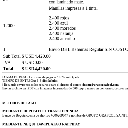
con laminado mate.
Manillas impresas a 1 tinta.
2.400 rojos
2.400 azul
12000
2.400 morados
2.400 naranja
2.400 amarillo
1
Envio DHL Bahamas Regular SIN COST
Sub Total
$ USD4,420.00
IVA
$ USD0.00
Total
$ USD4,420.00
FORMA DE PAGO: La forma de pago es 100% anticipada.
TIEMPO DE ENTREGA: 6-8 días hábiles.
ℹ Recuerda enviar todos los recursos para el diseño al correo
design@grupografcol.com
Enviar archivo en .PDF con imagenes incrustadas de 300 ppp y textos en contornos, colores 
--
METODOS DE PAGO
MEDIANTE DEPOSITO O TRANSFERENCIA
Banco de Bogota cuenta de ahorros #006209647 a nombre de GRUPO GRAFCOL SA NIT. 
-
MEDIANTE NEQUI, DAVIPLATA O RAPPIPAY