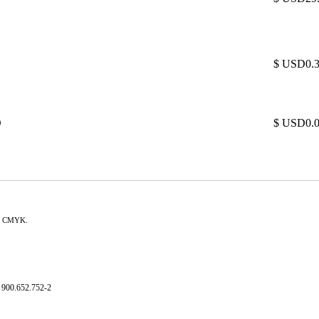
$ USD0.
O
$ USD0.
en CMYK.
900.652.752-2