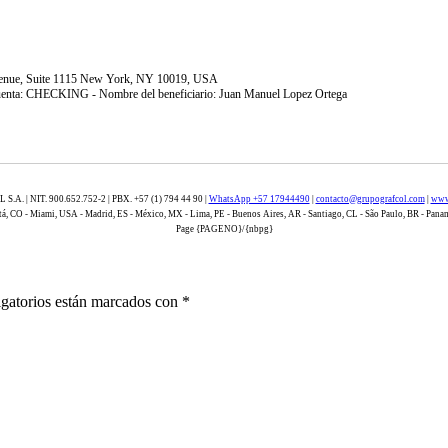
Avenue, Suite 1115 New York, NY 10019, USA
uenta: CHECKING - Nombre del beneficiario: Juan Manuel Lopez Ortega
. | NIT. 900.652.752-2 | PBX. +57 (1) 794 44 90 |
WhatsApp +57 17944490
|
contacto@grupografcol.com
|
www
á, CO - Miami, USA - Madrid, ES - México, MX - Lima, PE - Buenos Aires, AR - Santiago, CL - São Paulo, BR - Pana
Page {PAGENO}/{nbpg}
gatorios están marcados con
*