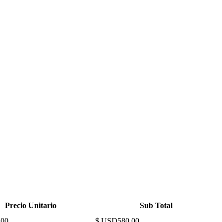
Precio Unitario
Sub Total
.00
$ USD580.00