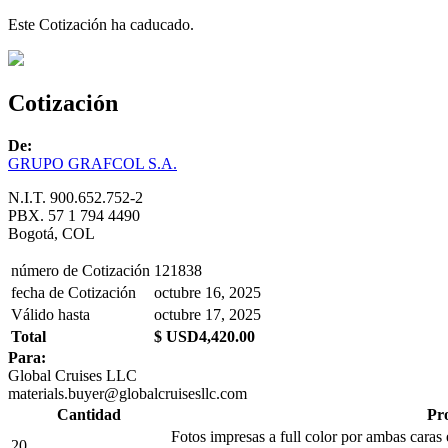
Este Cotización ha caducado.
Cotización
De:
GRUPO GRAFCOL S.A.
N.I.T. 900.652.752-2
PBX. 57 1 794 4490
Bogotá, COL
número de Cotización
121838
fecha de Cotización
octubre 16, 2025
Válido hasta
octubre 17, 2025
Total
$ USD4,420.00
Para:
Global Cruises LLC
materials.buyer@globalcruisesllc.com
Cantidad
Pro
Fotos impresas a full color por ambas car
20