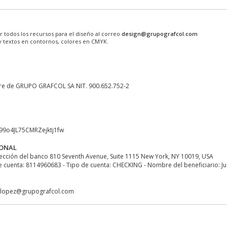
r todos los recursos para el diseño al correo
design@grupografcol.com
y textos en contornos, colores en CMYK.
re de GRUPO GRAFCOL SA NIT. 900.652.752-2
w99o4JL75CMRZejktj1fw
IONAL
ección del banco 810 Seventh Avenue, Suite 1115 New York, NY 10019, USA
uenta: 8114960683 - Tipo de cuenta: CHECKING - Nombre del beneficiario: J
anlopez@grupografcol.com