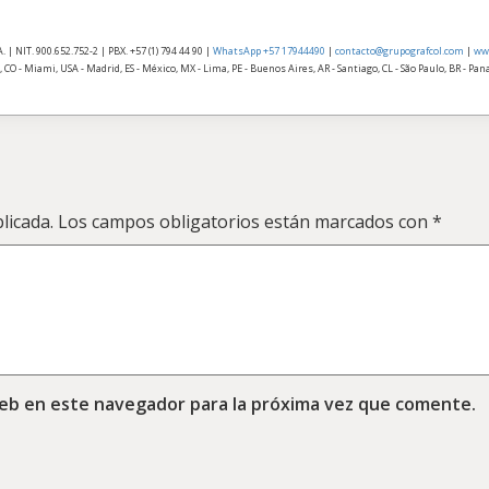
| NIT. 900.652.752-2 | PBX. +57 (1) 794 44 90 |
WhatsApp +57 17944490
|
contacto@grupografcol.com
|
ww
 CO - Miami, USA - Madrid, ES - México, MX - Lima, PE - Buenos Aires, AR - Santiago, CL - São Paulo, BR - Pa
licada.
Los campos obligatorios están marcados con
*
web en este navegador para la próxima vez que comente.