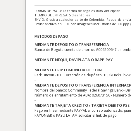
FORMA DE PAGO: La forma de pago es 100% anticipada.
TIEMPO DE ENTREGA: 5 días hábiles.
ENVÍO: Gratis a cualquier parte de Colombia.ℹ Recuerda envia
Enviar archivo en .PDF con imagenes incrustadas de 300 ppp 
--
METODOS DE PAGO
MEDIANTE DEPOSITO O TRANSFERENCIA
Banco de Bogota cuenta de ahorros #006209647 a nomb
-
MEDIANTE NEQUI, DAVIPLATA O RAPPIPAY
-
MEDIANTE CRIPTOMONEDA BITCOIN
Red: Bitcoin - BTC Dirección de depósito: 1PjXkERck1Fb2
-
MEDIANTE DEPOSITO O TRANSFERENCIA INTERNAC
Nombre del banco: Community Federal Savings Bank - Dir
Número de enrutamiento de ABA: 026073150 - Número de c
-
MEDIANTE TARJETA CREDITO / TARJETA DEBITO PSE
Pago en línea mediante PAYPAL al correo autorizado: ju
PAYONEER o PAYU LATAM solicitar el link de pago.