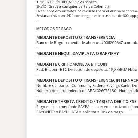
TIEMPO DE ENTREGA: 15 días hábiles.
ENVÍO: Gratis a cualquier parte de Colombia.
ℹ Recuerda enviar todos los recursos para el diseño al correo
Enviar archivo en .PDF con imagenes incrustadas de 300 ppp 
--
METODOS DE PAGO
MEDIANTE DEPOSITO O TRANSFERENCIA
Banco de Bogota cuenta de ahorros #006209647 a nomb
-
MEDIANTE NEQUI, DAVIPLATA O RAPPIPAY
-
MEDIANTE CRIPTOMONEDA BITCOIN
Red: Bitcoin - BTC Dirección de depósito: 1PjXkERck1Fb2
-
MEDIANTE DEPOSITO O TRANSFERENCIA INTERNAC
Nombre del banco: Community Federal Savings Bank - Dir
Número de enrutamiento de ABA: 026073150 - Número de c
-
MEDIANTE TARJETA CREDITO / TARJETA DEBITO PSE
Pago en línea mediante PAYPAL al correo autorizado: ju
PAYONEER o PAYU LATAM solicitar el link de pago.