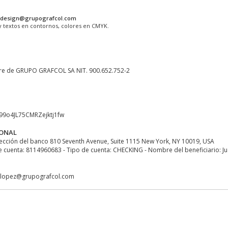
design@grupografcol.com
y textos en contornos, colores en CMYK.
re de GRUPO GRAFCOL SA NIT. 900.652.752-2
w99o4JL75CMRZejktj1fw
IONAL
ección del banco 810 Seventh Avenue, Suite 1115 New York, NY 10019, USA
uenta: 8114960683 - Tipo de cuenta: CHECKING - Nombre del beneficiario: J
anlopez@grupografcol.com