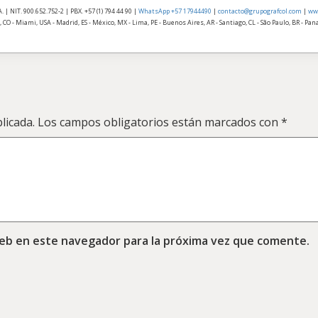
| NIT. 900.652.752-2 | PBX. +57 (1) 794 44 90 |
WhatsApp +57 17944490
|
contacto@grupografcol.com
|
ww
 CO - Miami, USA - Madrid, ES - México, MX - Lima, PE - Buenos Aires, AR - Santiago, CL - São Paulo, BR - Pa
licada.
Los campos obligatorios están marcados con
*
web en este navegador para la próxima vez que comente.