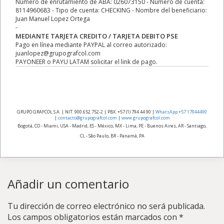
Número de enrutamiento de ABA: 026073150 - Número de cuenta:
8114960683 - Tipo de cuenta: CHECKING - Nombre del beneficiario:
Juan Manuel Lopez Ortega
-
MEDIANTE TARJETA CREDITO / TARJETA DEBITO PSE
Pago en línea mediante PAYPAL al correo autorizado:
juanlopez@grupografcol.com
PAYONEER o PAYU LATAM solicitar el link de pago.
GRUPO GRAFCOL S.A. | NIT. 900.652.752-2 | PBX. +57 (1) 794 44 90 |
WhatsApp +57 17944490
|
contacto@grupografcol.com
|
www.grupografcol.com
Bogotá, CO - Miami, USA - Madrid, ES - México, MX - Lima, PE - Buenos Aires, AR - Santiago,
CL - São Paulo, BR - Panamá, PA
Añadir un comentario
Tu dirección de correo electrónico no será publicada.
Los campos obligatorios están marcados con
*