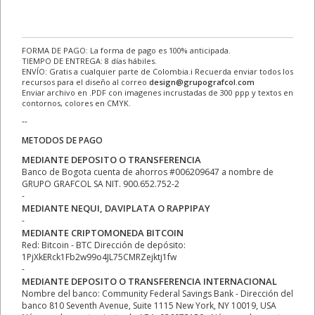
FORMA DE PAGO: La forma de pago es 100% anticipada.
TIEMPO DE ENTREGA: 8 días hábiles.
ENVÍO: Gratis a cualquier parte de Colombia.ℹ Recuerda enviar todos los
recursos para el diseño al correo
design@grupografcol.com
Enviar archivo en .PDF con imagenes incrustadas de 300 ppp y textos en
contornos, colores en CMYK.
--
METODOS DE PAGO
MEDIANTE DEPOSITO O TRANSFERENCIA
Banco de Bogota cuenta de ahorros #006209647 a nombre de
GRUPO GRAFCOL SA NIT. 900.652.752-2
-
MEDIANTE NEQUI, DAVIPLATA O RAPPIPAY
-
MEDIANTE CRIPTOMONEDA BITCOIN
Red: Bitcoin - BTC Dirección de depósito:
1PjXkERck1Fb2w99o4JL75CMRZejktj1fw
-
MEDIANTE DEPOSITO O TRANSFERENCIA INTERNACIONAL
Nombre del banco: Community Federal Savings Bank - Dirección del
banco 810 Seventh Avenue, Suite 1115 New York, NY 10019, USA