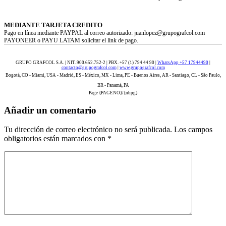
MEDIANTE TARJETA CREDITO
Pago en línea mediante PAYPAL al correo autorizado: juanlopez@grupografcol.com
PAYONEER o PAYU LATAM solicitar el link de pago.
GRUPO GRAFCOL S.A. | NIT. 900.652.752-2 | PBX. +57 (1) 794 44 90 |
WhatsApp +57 17944490
|
contacto@grupografcol.com
|
www.grupografcol.com
Bogotá, CO - Miami, USA - Madrid, ES - México, MX - Lima, PE - Buenos Aires, AR - Santiago, CL - São Paulo,
BR - Panamá, PA
Page {PAGENO}/{nbpg}
Añadir un comentario
Tu dirección de correo electrónico no será publicada.
Los campos
obligatorios están marcados con
*