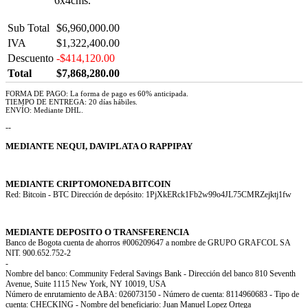
6x4cms.
Sub Total
$6,960,000.00
IVA
$1,322,400.00
Descuento
-$414,120.00
Total
$7,868,280.00
FORMA DE PAGO: La forma de pago es 60% anticipada.
TIEMPO DE ENTREGA: 20 días hábiles.
ENVÍO: Mediante DHL.
--
MEDIANTE NEQUI, DAVIPLATA O RAPPIPAY
MEDIANTE CRIPTOMONEDA BITCOIN
Red: Bitcoin - BTC Dirección de depósito: 1PjXkERck1Fb2w99o4JL75CMRZejktj1fw
MEDIANTE DEPOSITO O TRANSFERENCIA
Banco de Bogota cuenta de ahorros #006209647 a nombre de GRUPO GRAFCOL SA
NIT. 900.652.752-2
-
Nombre del banco: Community Federal Savings Bank - Dirección del banco 810 Seventh
Avenue, Suite 1115 New York, NY 10019, USA
Número de enrutamiento de ABA: 026073150 - Número de cuenta: 8114960683 - Tipo de
cuenta: CHECKING - Nombre del beneficiario: Juan Manuel Lopez Ortega