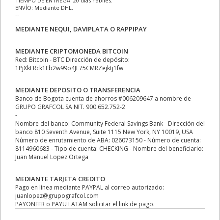
TIEMPO DE ENTREGA: 20 días hábiles.
ENVÍO: Mediante DHL.
--
MEDIANTE NEQUI, DAVIPLATA O RAPPIPAY
MEDIANTE CRIPTOMONEDA BITCOIN
Red: Bitcoin - BTC Dirección de depósito:
1PjXkERck1Fb2w99o4JL75CMRZejktj1fw
MEDIANTE DEPOSITO O TRANSFERENCIA
Banco de Bogota cuenta de ahorros #006209647 a nombre de
GRUPO GRAFCOL SA NIT. 900.652.752-2
-
Nombre del banco: Community Federal Savings Bank - Dirección del
banco 810 Seventh Avenue, Suite 1115 New York, NY 10019, USA
Número de enrutamiento de ABA: 026073150 - Número de cuenta:
8114960683 - Tipo de cuenta: CHECKING - Nombre del beneficiario:
Juan Manuel Lopez Ortega
MEDIANTE TARJETA CREDITO
Pago en línea mediante PAYPAL al correo autorizado:
juanlopez@grupografcol.com
PAYONEER o PAYU LATAM solicitar el link de pago.