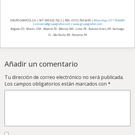
GRUPO GRAFCOL S.A. | NIT. 900.652.752-2 | PBX. +57 (1) 794 44 90 |
WhatsApp +57 17944490
|
contacto@grupografcol.com
|
www.grupografcol.com
Bogotá, CO - Miami, USA - Madrid, ES - México, MX - Lima, PE - Buenos Aires, AR - Santiago,
CL - São Paulo, BR - Panamá, PA
Añadir un comentario
Tu dirección de correo electrónico no será publicada.
Los campos obligatorios están marcados con
*