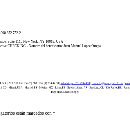
900.652.752-2
Avenue, Suite 1115 New York, NY 10019, USA
uenta: CHECKING - Nombre del beneficiario: Juan Manuel Lopez Ortega
. | NIT. 900.652.752-2 | PBX. +57 (1) 794 44 90 |
WhatsApp +57 17944490
|
contacto@grupografcol.com
|
www
á, CO - Miami, USA - Madrid, ES - México, MX - Lima, PE - Buenos Aires, AR - Santiago, CL - São Paulo, BR - Pana
Page {PAGENO}/{nbpg}
gatorios están marcados con
*