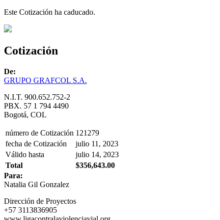
Este Cotización ha caducado.
Cotización
De:
GRUPO GRAFCOL S.A.
N.I.T. 900.652.752-2
PBX. 57 1 794 4490
Bogotá, COL
número de Cotización
121279
fecha de Cotización
julio 11, 2023
Válido hasta
julio 14, 2023
Total
$356,643.00
Para:
Natalia Gil Gonzalez
Dirección de Proyectos
+57 3113836905
www.ligacontralaviolenciavial.org