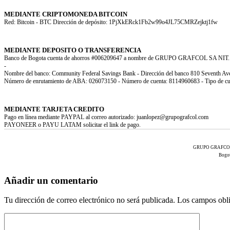
MEDIANTE CRIPTOMONEDA BITCOIN
Red: Bitcoin - BTC Dirección de depósito: 1PjXkERck1Fb2w99o4JL75CMRZejktj1fw
MEDIANTE DEPOSITO O TRANSFERENCIA
Banco de Bogota cuenta de ahorros #006209647 a nombre de GRUPO GRAFCOL SA NIT. 
-
Nombre del banco: Community Federal Savings Bank - Dirección del banco 810 Seventh 
Número de enrutamiento de ABA: 026073150 - Número de cuenta: 8114960683 - Tipo de c
MEDIANTE TARJETA CREDITO
Pago en línea mediante PAYPAL al correo autorizado: juanlopez@grupografcol.com
PAYONEER o PAYU LATAM solicitar el link de pago.
GRUPO GRAFCOL S.A
Bogot
Añadir un comentario
Tu dirección de correo electrónico no será publicada.
Los campos obli