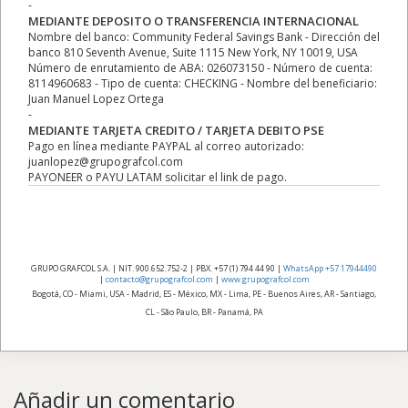
-
MEDIANTE DEPOSITO O TRANSFERENCIA INTERNACIONAL
Nombre del banco: Community Federal Savings Bank - Dirección del
banco 810 Seventh Avenue, Suite 1115 New York, NY 10019, USA
Número de enrutamiento de ABA: 026073150 - Número de cuenta:
8114960683 - Tipo de cuenta: CHECKING - Nombre del beneficiario:
Juan Manuel Lopez Ortega
-
MEDIANTE TARJETA CREDITO / TARJETA DEBITO PSE
Pago en línea mediante PAYPAL al correo autorizado:
juanlopez@grupografcol.com
PAYONEER o PAYU LATAM solicitar el link de pago.
GRUPO GRAFCOL S.A. | NIT. 900.652.752-2 | PBX. +57 (1) 794 44 90 |
WhatsApp +57 17944490
|
contacto@grupografcol.com
|
www.grupografcol.com
Bogotá, CO - Miami, USA - Madrid, ES - México, MX - Lima, PE - Buenos Aires, AR - Santiago,
CL - São Paulo, BR - Panamá, PA
Añadir un comentario