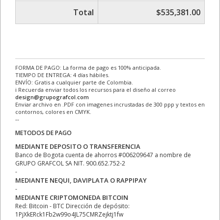
Total
$535,381.00
FORMA DE PAGO: La forma de pago es 100% anticipada.
TIEMPO DE ENTREGA: 4 días hábiles.
ENVÍO: Gratis a cualquier parte de Colombia.
ℹ Recuerda enviar todos los recursos para el diseño al correo
design@grupografcol.com
Enviar archivo en .PDF con imagenes incrustadas de 300 ppp y textos en
contornos, colores en CMYK.
--
METODOS DE PAGO
MEDIANTE DEPOSITO O TRANSFERENCIA
Banco de Bogota cuenta de ahorros #006209647 a nombre de
GRUPO GRAFCOL SA NIT. 900.652.752-2
-
MEDIANTE NEQUI, DAVIPLATA O RAPPIPAY
-
MEDIANTE CRIPTOMONEDA BITCOIN
Red: Bitcoin - BTC Dirección de depósito:
1PjXkERck1Fb2w99o4JL75CMRZejktj1fw