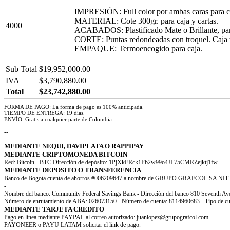
IMPRESIÓN: Full color por ambas caras para cart
MATERIAL: Cote 300gr. para caja y cartas.
4000
ACABADOS: Plastificado Mate o Brillante, para
CORTE: Puntas redondeadas con troquel. Caja 
EMPAQUE: Termoencogido para caja.
Sub Total
$19,952,000.00
IVA
$3,790,880.00
Total
$23,742,880.00
FORMA DE PAGO: La forma de pago es 100% anticipada.
TIEMPO DE ENTREGA: 19 días.
ENVÍO: Gratis a cualquier parte de Colombia.
--
MEDIANTE NEQUI, DAVIPLATA O RAPPIPAY
MEDIANTE CRIPTOMONEDA BITCOIN
Red: Bitcoin - BTC Dirección de depósito: 1PjXkERck1Fb2w99o4JL75CMRZejktj1fw
MEDIANTE DEPOSITO O TRANSFERENCIA
Banco de Bogota cuenta de ahorros #006209647 a nombre de GRUPO GRAFCOL SA NIT. 
-
Nombre del banco: Community Federal Savings Bank - Dirección del banco 810 Seventh 
Número de enrutamiento de ABA: 026073150 - Número de cuenta: 8114960683 - Tipo de c
MEDIANTE TARJETA CREDITO
Pago en línea mediante PAYPAL al correo autorizado: juanlopez@grupografcol.com
PAYONEER o PAYU LATAM solicitar el link de pago.