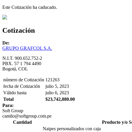
Este Cotización ha caducado.
Cotización
De:
GRUPO GRAFCOL S.A.
N.I.T. 900.652.752-2
PBX. 57 1 794 4490
Bogotá, COL
número de Cotización
121263
fecha de Cotización
julio 5, 2023
Válido hasta
julio 6, 2023
Total
$23,742,880.00
Para:
Soft Group
camilo@softgroup.com.pe
Cantidad
Producto y/o S
Naipes personalizados con caja