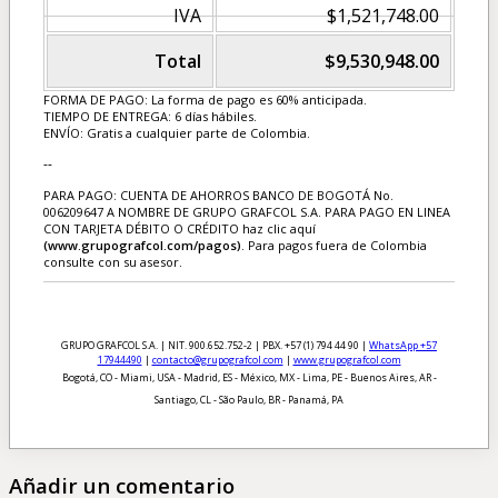
IVA
$1,521,748.00
Total
$9,530,948.00
FORMA DE PAGO: La forma de pago es 60% anticipada.
TIEMPO DE ENTREGA: 6 días hábiles.
ENVÍO: Gratis a cualquier parte de Colombia.
--
PARA PAGO: CUENTA DE AHORROS BANCO DE BOGOTÁ No.
006209647 A NOMBRE DE GRUPO GRAFCOL S.A. PARA PAGO EN LINEA
CON TARJETA DÉBITO O CRÉDITO haz clic aquí
(www.grupografcol.com/pagos)
. Para pagos fuera de Colombia
consulte con su asesor.
GRUPO GRAFCOL S.A. | NIT. 900.652.752-2 | PBX. +57 (1) 794 44 90 |
WhatsApp +57
17944490
|
contacto@grupografcol.com
|
www.grupografcol.com
Bogotá, CO - Miami, USA - Madrid, ES - México, MX - Lima, PE - Buenos Aires, AR -
Santiago, CL - São Paulo, BR - Panamá, PA
Añadir un comentario