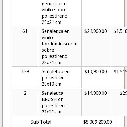
genérica en
vinilo sobre
poliestireno
28x21 cm
61
Señaletica en
$24,900.00
$1,518
vinilo
fotoluminiscente
sobre
poliestireno
28x21 cm
139
Señaletica en
$10,900.00
$1,515
poliestireno
20x10 cm
2
Señaletica
$14,900.00
$29
BRUSH en
poliestireno
21x21 cm
Sub Total
$8,009,200.00