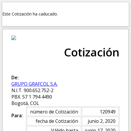
Este Cotización ha caducado.
Cotización
De:
GRUPO GRAFCOL S.A.
N.I.T. 900.652.752-2
PBX. 57 1 794 4490
Bogotá, COL
número de Cotización
120949
Para:
fecha de Cotización
junio 2, 2020
Válido hasta
junio 17, 2020