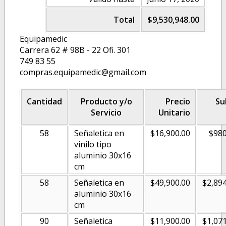
Total
$9,530,948.00
Equipamedic
Carrera 62 # 98B - 22 Ofi. 301
749 83 55
compras.equipamedic@gmail.com
Cantidad
Producto y/o
Precio
Su
Servicio
Unitario
58
Señaletica en
$16,900.00
$980
vinilo tipo
aluminio 30x16
cm
58
Señaletica en
$49,900.00
$2,894
aluminio 30x16
cm
90
Señaletica
$11,900.00
$1,071