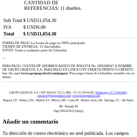
CANTIDAD DE
REFERENCIAS: 11 diseños.
Sub Total
$ USD11,054.30
IVA
$ USD0.00
Total
$ USD11,054.30
FORMA DE PAGO: La forma de pago es 100% anticipada.
TIEMPO DE ENTREGA: 15 días hábiles.
ENVÍO: Gratis a cualquier parte de Colombia.
--
PARA PAGO: CUENTA DE AHORROS BANCO DE BOGOTÁ No. 006209647 A NOMBRE
DE GRUPO GRAFCOL S.A. PARA PAGO EN LINEA CON TARJETA DÉBITO O CRÉDITO
haz clic aquí
(www.grupografcol.com/pagos)
. Para pagos fuera de Colombia consulte con su
asesor.
GRUPO GRAFCOL S.A. | NIT. 900.652.752-2 | PBX. +57 (1) 794 44 90 |
WhatsApp +57 17944490
|
contacto@grupografcol.com
|
www.grupografcol.com
Bogotá, CO - Miami, USA - Madrid, ES - México, MX - Lima, PE - Buenos Aires, AR - Santiago, CL - São Paulo,
BR - Panamá, PA
Page {PAGENO}/{nbpg}
Añadir un comentario
Tu dirección de correo electrónico no será publicada.
Los campos