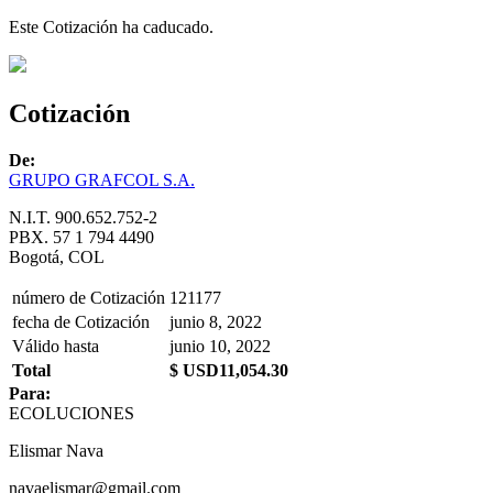
Este Cotización ha caducado.
Cotización
De:
GRUPO GRAFCOL S.A.
N.I.T. 900.652.752-2
PBX. 57 1 794 4490
Bogotá, COL
número de Cotización
121177
fecha de Cotización
junio 8, 2022
Válido hasta
junio 10, 2022
Total
$ USD11,054.30
Para:
ECOLUCIONES
Elismar Nava
navaelismar@gmail.com