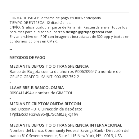
FORMA DE PAGO: La forma de pago es 100% anticipada.
TIEMPO DE ENTREGA: 12 días hábiles.
ENVÍO: Gratis a cualquier parte de Panamá.ℹ Recuerda enviar todos los
recursos para el diseño al correo
design@grupografcol.com
Enviar archivo en .PDF con imagenes incrustadas de 300 ppp y textos en
contornos, colores en CMYK.
--
METODOS DE PAGO
MEDIANTE DEPOSITO O TRANSFERENCIA
Banco de Bogota cuenta de ahorros #006209647 a nombre de
GRUPO GRAFCOL SA NIT. 900.652.752-2
-
LLAVE BRE-B BANCOLOMBIA
0090411494 a nombre de GRAFCOL
-
MEDIANTE CRIPTOMONEDA BITCOIN
Red: Bitcoin - BTC Dirección de depósito:
1PjXkERck1Fb2w99o4JL75CMRZejktj1fw
-
MEDIANTE DEPOSITO O TRANSFERENCIA INTERNACIONAL
Nombre del banco: Community Federal Savings Bank - Dirección del
banco 810 Seventh Avenue, Suite 1115 New York, NY 10019, USA