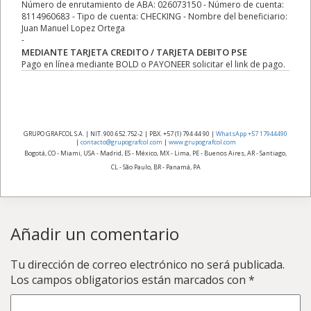
Número de enrutamiento de ABA: 026073150 - Número de cuenta:
8114960683 - Tipo de cuenta: CHECKING - Nombre del beneficiario:
Juan Manuel Lopez Ortega
-
MEDIANTE TARJETA CREDITO / TARJETA DEBITO PSE
Pago en línea mediante BOLD o PAYONEER solicitar el link de pago.
GRUPO GRAFCOL S.A. | NIT. 900.652.752-2 | PBX. +57 (1) 794 44 90 |
WhatsApp +57 17944490
|
contacto@grupografcol.com
|
www.grupografcol.com
Bogotá, CO - Miami, USA - Madrid, ES - México, MX - Lima, PE - Buenos Aires, AR - Santiago,
CL - São Paulo, BR - Panamá, PA
Añadir un comentario
Tu dirección de correo electrónico no será publicada.
Los campos obligatorios están marcados con
*