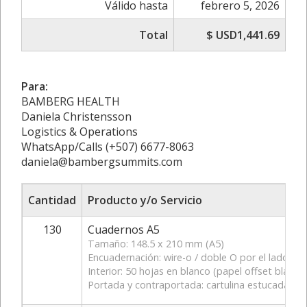
Válido hasta
febrero 5, 2026
Total
$ USD1,441.69
Para:
BAMBERG HEALTH
Daniela Christensson
Logistics & Operations
WhatsApp/Calls (+507) 6677-8063
daniela@bambergsummits.com
Cantidad
Producto y/o Servicio
130
Cuadernos A5
Tamaño: 148.5 x 210 mm (A5)
Encuadernación: wire-o / doble O por el lado lar
Interior: 50 hojas en blanco (papel offset blanco
Portada y contraportada: cartulina estucada mat