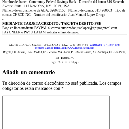
Nombre del banco: Community Federal Savings Bank - Dirección del banco 810 Seventh
Avenue, Suite 1115 New York, NY 10019, USA
Número de enrutamiento de ABA: 026073150 - Número de cuenta: 8114960683 - Tipo de
cuenta: CHECKING - Nombre del beneficiario: Juan Manuel Lopez Ortega
-
MEDIANTE TARJETA CREDITO / TARJETA DEBITO PSE
Pago en línea mediante PAYPAL al correo autorizado: juanlopez@grupografcol.com
PAYONEER o PAYU LATAM solicitar el link de pago.
GRUPO GRAFCOL S.A. | NIT. 900.652.752-2 | PBX. +57 (1) 794 44 90 |
WhatsApp +57 17944490
|
contacto@grupografcol.com
|
www.grupografcol.com
Bogotá, CO - Miami, USA - Madrid, ES - México, MX - Lima, PE - Buenos Aires, AR - Santiago, CL - São Paulo,
BR - Panamá, PA
Page {PAGENO}/{nbpg}
Añadir un comentario
Tu dirección de correo electrónico no será publicada.
Los campos
obligatorios están marcados con
*