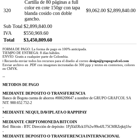
Cartilla de 80 páginas a full
color en cote 150gr con tapa
320
$9,062.00
$2,899,840.00
blanda cosido con doble
gancho.
Sub Total
$2,899,840.00
IVA
$550,969.60
Total
$3,450,809.60
FORMA DE PAGO: La forma de pago es 100% anticipada.
TIEMPO DE ENTREGA: 8 días hábiles.
ENVÍO: Gratis a cualquier parte de Colombia.
ℹ Recuerda enviar todos los recursos para el diseño al correo
design@grupografcol.com
Enviar archivo en .PDF con imagenes incrustadas de 300 ppp y textos en contornos, colores
en CMYK.
--
METODOS DE PAGO
MEDIANTE DEPOSITO O TRANSFERENCIA
Banco de Bogota cuenta de ahorros #006209647 a nombre de GRUPO GRAFCOL SA
NIT. 900.652.752-2
-
MEDIANTE NEQUI, DAVIPLATA O RAPPIPAY
-
MEDIANTE CRIPTOMONEDA BITCOIN
Red: Bitcoin - BTC Dirección de depósito: 1PjXkERck1Fb2w99o4JL75CMRZejktj1fw
-
MEDIANTE DEPOSITO O TRANSFERENCIA INTERNACIONAL