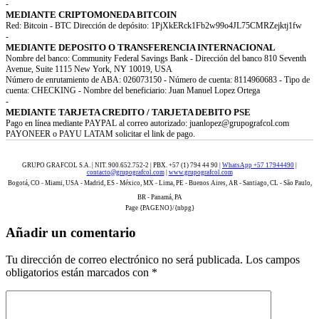
-
MEDIANTE CRIPTOMONEDA BITCOIN
Red: Bitcoin - BTC Dirección de depósito: 1PjXkERck1Fb2w99o4JL75CMRZejktj1fw
-
MEDIANTE DEPOSITO O TRANSFERENCIA INTERNACIONAL
Nombre del banco: Community Federal Savings Bank - Dirección del banco 810 Seventh
Avenue, Suite 1115 New York, NY 10019, USA
Número de enrutamiento de ABA: 026073150 - Número de cuenta: 8114960683 - Tipo de
cuenta: CHECKING - Nombre del beneficiario: Juan Manuel Lopez Ortega
-
MEDIANTE TARJETA CREDITO / TARJETA DEBITO PSE
Pago en línea mediante PAYPAL al correo autorizado: juanlopez@grupografcol.com
PAYONEER o PAYU LATAM solicitar el link de pago.
GRUPO GRAFCOL S.A. | NIT. 900.652.752-2 | PBX. +57 (1) 794 44 90 |
WhatsApp +57 17944490
|
contacto@grupografcol.com
|
www.grupografcol.com
Bogotá, CO - Miami, USA - Madrid, ES - México, MX - Lima, PE - Buenos Aires, AR - Santiago, CL - São Paulo,
BR - Panamá, PA
Page {PAGENO}/{nbpg}
Añadir un comentario
Tu dirección de correo electrónico no será publicada.
Los campos
obligatorios están marcados con
*