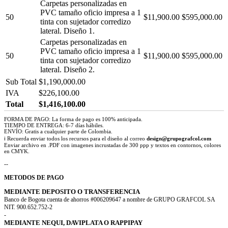
Carpetas personalizadas en
PVC tamaño oficio impresa a 1
50
$11,900.00
$595,000.00
tinta con sujetador corredizo
lateral. Diseño 1.
Carpetas personalizadas en
PVC tamaño oficio impresa a 1
50
$11,900.00
$595,000.00
tinta con sujetador corredizo
lateral. Diseño 2.
Sub Total
$1,190,000.00
IVA
$226,100.00
Total
$1,416,100.00
FORMA DE PAGO: La forma de pago es 100% anticipada.
TIEMPO DE ENTREGA: 6-7 días hábiles.
ENVÍO: Gratis a cualquier parte de Colombia.
ℹ Recuerda enviar todos los recursos para el diseño al correo
design@grupografcol.com
Enviar archivo en .PDF con imagenes incrustadas de 300 ppp y textos en contornos, colores
en CMYK.
--
METODOS DE PAGO
MEDIANTE DEPOSITO O TRANSFERENCIA
Banco de Bogota cuenta de ahorros #006209647 a nombre de GRUPO GRAFCOL SA
NIT. 900.652.752-2
-
MEDIANTE NEQUI, DAVIPLATA O RAPPIPAY