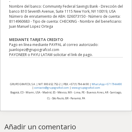
-
Nombre del banco: Community Federal Savings Bank - Dirección del
banco 810 Seventh Avenue, Suite 1115 New York, NY 10019, USA
Número de enrutamiento de ABA: 026073150 - Número de cuenta:
8114960683 - Tipo de cuenta: CHECKING - Nombre del beneficiario:
Juan Manuel Lopez Ortega
MEDIANTE TARJETA CREDITO
Pago en línea mediante PAYPAL al correo autorizado:
juanlopez@grupografcol.com
PAYONEER o PAYU LATAM solicitar el link de pago.
GRUPO GRAFCOL S.A. | NIT. 900.652.752-2 | PBX. +57 (1) 794 44 90 |
WhatsApp +57 17944490
|
contacto@grupografcol.com
|
www.grupografcol.com
Bogotá, CO - Miami, USA - Madrid, ES - México, MX - Lima, PE - Buenos Aires, AR - Santiago,
CL - São Paulo, BR - Panamá, PA
Añadir un comentario