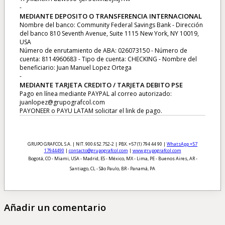
-
MEDIANTE DEPOSITO O TRANSFERENCIA INTERNACIONAL
Nombre del banco: Community Federal Savings Bank - Dirección
del banco 810 Seventh Avenue, Suite 1115 New York, NY 10019,
USA
Número de enrutamiento de ABA: 026073150 - Número de
cuenta: 8114960683 - Tipo de cuenta: CHECKING - Nombre del
beneficiario: Juan Manuel Lopez Ortega
-
MEDIANTE TARJETA CREDITO / TARJETA DEBITO PSE
Pago en línea mediante PAYPAL al correo autorizado:
juanlopez@grupografcol.com
PAYONEER o PAYU LATAM solicitar el link de pago.
GRUPO GRAFCOL S.A. | NIT. 900.652.752-2 | PBX. +57 (1) 794 44 90 |
WhatsApp +57
17944490
|
contacto@grupografcol.com
|
www.grupografcol.com
Bogotá, CO - Miami, USA - Madrid, ES - México, MX - Lima, PE - Buenos Aires, AR -
Santiago, CL - São Paulo, BR - Panamá, PA
Añadir un comentario