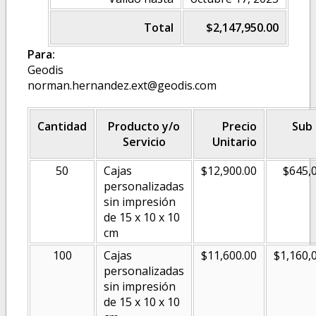
Total
$2,147,950.00
Para:
Geodis
norman.hernandez.ext@geodis.com
Cantidad
Producto y/o
Precio
Sub 
Servicio
Unitario
50
Cajas
$12,900.00
$645,
personalizadas
sin impresión
de 15 x 10 x 10
cm
100
Cajas
$11,600.00
$1,160,
personalizadas
sin impresión
de 15 x 10 x 10