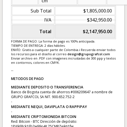
cm
Sub Total
$1,805,000.00
IVA
$342,950.00
Total
$2,147,950.00
FORMA DE PAGO: La forma de pago es 100% anticipada.
TIEMPO DE ENTREGA: 2 días hábiles.
ENVÍO: Gratis a cualquier parte de Colombia.ℹ Recuerda enviar todos
los recursos para el diseño al correo
design@grupografcol.com
Enviar archivo en .PDF con imagenes incrustadas de 300 ppp y textos
en contornos, colores en CMYK.
--
METODOS DE PAGO
MEDIANTE DEPOSITO O TRANSFERENCIA
Banco de Bogota cuenta de ahorros #006209647 a nombre de
GRUPO GRAFCOL SA NIT. 900.652.752-2
-
MEDIANTE NEQUI, DAVIPLATA O RAPPIPAY
-
MEDIANTE CRIPTOMONEDA BITCOIN
Red: Bitcoin - BTC Dirección de depósito:
1PjXkERck1Fb2w99o4JL75CMRZejktj1fw