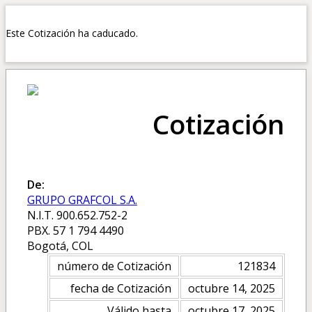
Este Cotización ha caducado.
Cotización
De:
GRUPO GRAFCOL S.A.
N.I.T. 900.652.752-2
PBX. 57 1 794 4490
Bogotá, COL
número de Cotización
121834
fecha de Cotización
octubre 14, 2025
Válido hasta
octubre 17, 2025