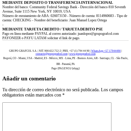
MEDIANTE DEPOSITO O TRANSFERENCIA INTERNACIONAL
Nombre del banco: Community Federal Savings Bank - Dirección del banco 810 Seventh
Avenue, Suite 1115 New York, NY 10019, USA
Número de enrutamiento de ABA: 026073150 - Número de cuenta: 8114960683 - Tipo de
cuenta: CHECKING - Nombre del beneficiario: Juan Manuel Lopez Ortega
-
MEDIANTE TARJETA CREDITO / TARJETA DEBITO PSE
Pago en línea mediante PAYPAL al correo autorizado: juanlopez@grupografcol.com
PAYONEER o PAYU LATAM solicitar el link de pago.
GRUPO GRAFCOL S.A. | NIT. 900.652.752-2 | PBX. +57 (1) 794 44 90 |
WhatsApp +57 17944490
|
contacto@grupografcol.com
|
www.grupografcol.com
Bogotá, CO - Miami, USA - Madrid, ES - México, MX - Lima, PE - Buenos Aires, AR - Santiago, CL - São Paulo,
BR - Panamá, PA
Page {PAGENO}/{nbpg}
Añadir un comentario
Tu dirección de correo electrónico no será publicada.
Los campos
obligatorios están marcados con
*