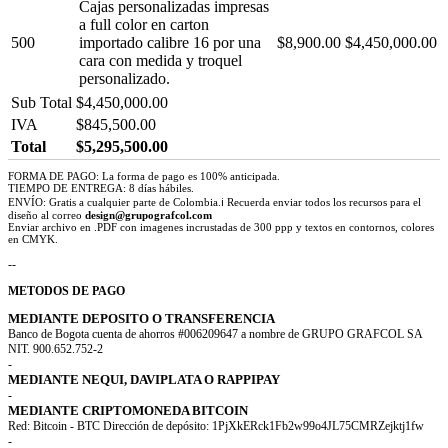
Cajas personalizadas impresas
a full color en carton
500
importado calibre 16 por una
$8,900.00
$4,450,000.00
cara con medida y troquel
personalizado.
Sub Total
$4,450,000.00
IVA
$845,500.00
Total
$5,295,500.00
FORMA DE PAGO: La forma de pago es 100% anticipada.
TIEMPO DE ENTREGA: 8 días hábiles.
ENVÍO: Gratis a cualquier parte de Colombia.ℹ Recuerda enviar todos los recursos para el
diseño al correo
design@grupografcol.com
Enviar archivo en .PDF con imagenes incrustadas de 300 ppp y textos en contornos, colores
en CMYK.
--
METODOS DE PAGO
MEDIANTE DEPOSITO O TRANSFERENCIA
Banco de Bogota cuenta de ahorros #006209647 a nombre de GRUPO GRAFCOL SA
NIT. 900.652.752-2
-
MEDIANTE NEQUI, DAVIPLATA O RAPPIPAY
-
MEDIANTE CRIPTOMONEDA BITCOIN
Red: Bitcoin - BTC Dirección de depósito: 1PjXkERck1Fb2w99o4JL75CMRZejktj1fw
-