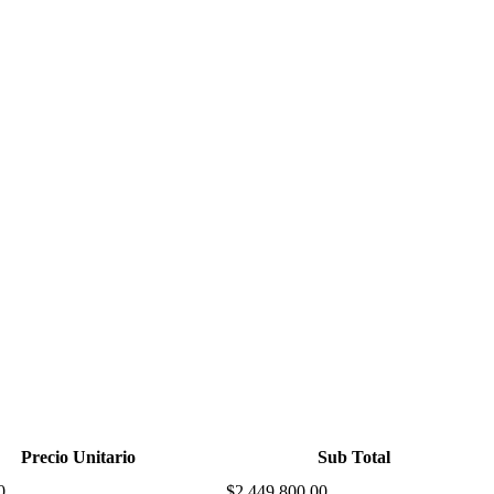
Precio Unitario
Sub Total
0
$2,449,800.00