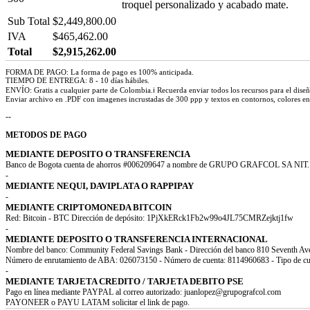
troquel personalizado y acabado mate.
Sub Total
$2,449,800.00
IVA
$465,462.00
Total
$2,915,262.00
FORMA DE PAGO: La forma de pago es 100% anticipada.
TIEMPO DE ENTREGA: 8 - 10 días hábiles.
ENVÍO: Gratis a cualquier parte de Colombia.ℹ Recuerda enviar todos los recursos para el dise
Enviar archivo en .PDF con imagenes incrustadas de 300 ppp y textos en contornos, colores 
--
METODOS DE PAGO
MEDIANTE DEPOSITO O TRANSFERENCIA
Banco de Bogota cuenta de ahorros #006209647 a nombre de GRUPO GRAFCOL SA NIT. 
-
MEDIANTE NEQUI, DAVIPLATA O RAPPIPAY
-
MEDIANTE CRIPTOMONEDA BITCOIN
Red: Bitcoin - BTC Dirección de depósito: 1PjXkERck1Fb2w99o4JL75CMRZejktj1fw
-
MEDIANTE DEPOSITO O TRANSFERENCIA INTERNACIONAL
Nombre del banco: Community Federal Savings Bank - Dirección del banco 810 Seventh 
Número de enrutamiento de ABA: 026073150 - Número de cuenta: 8114960683 - Tipo de c
-
MEDIANTE TARJETA CREDITO / TARJETA DEBITO PSE
Pago en línea mediante PAYPAL al correo autorizado: juanlopez@grupografcol.com
PAYONEER o PAYU LATAM solicitar el link de pago.