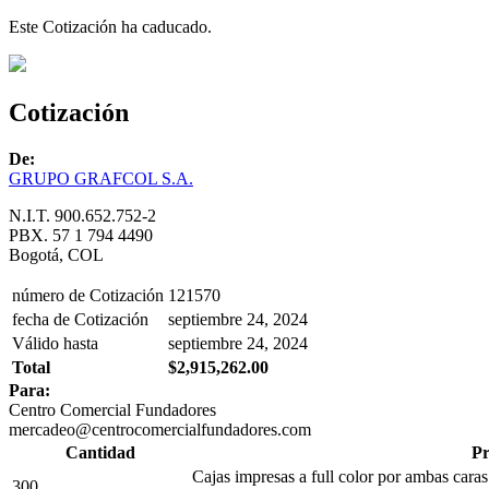
Este Cotización ha caducado.
Cotización
De:
GRUPO GRAFCOL S.A.
N.I.T. 900.652.752-2
PBX. 57 1 794 4490
Bogotá, COL
número de Cotización
121570
fecha de Cotización
septiembre 24, 2024
Válido hasta
septiembre 24, 2024
Total
$2,915,262.00
Para:
Centro Comercial Fundadores
mercadeo@centrocomercialfundadores.com
Cantidad
Pr
Cajas impresas a full color por ambas cara
300