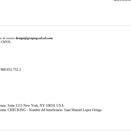
ño al correo
design@grupografcol.com
en CMYK.
900.652.752-2
Avenue, Suite 1115 New York, NY 10019, USA
uenta: CHECKING - Nombre del beneficiario: Juan Manuel Lopez Ortega