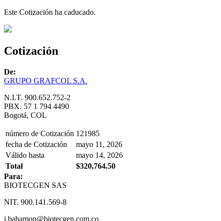
Este Cotización ha caducado.
Cotización
De:
GRUPO GRAFCOL S.A.
N.I.T. 900.652.752-2
PBX. 57 1 794 4490
Bogotá, COL
número de Cotización
121985
fecha de Cotización
mayo 11, 2026
Válido hasta
mayo 14, 2026
Total
$320,764.50
Para:
BIOTECGEN SAS
NIT. 900.141.569-8
j.bahamon@biotecgen.com.co