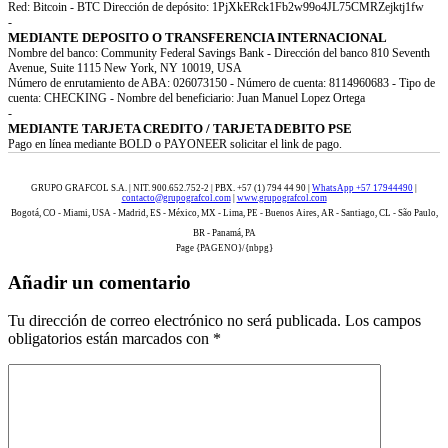
Red: Bitcoin - BTC Dirección de depósito: 1PjXkERck1Fb2w99o4JL75CMRZejktj1fw
-
MEDIANTE DEPOSITO O TRANSFERENCIA INTERNACIONAL
Nombre del banco: Community Federal Savings Bank - Dirección del banco 810 Seventh
Avenue, Suite 1115 New York, NY 10019, USA
Número de enrutamiento de ABA: 026073150 - Número de cuenta: 8114960683 - Tipo de
cuenta: CHECKING - Nombre del beneficiario: Juan Manuel Lopez Ortega
-
MEDIANTE TARJETA CREDITO / TARJETA DEBITO PSE
Pago en línea mediante BOLD o PAYONEER solicitar el link de pago.
GRUPO GRAFCOL S.A. | NIT. 900.652.752-2 | PBX. +57 (1) 794 44 90 |
WhatsApp +57 17944490
|
contacto@grupografcol.com
|
www.grupografcol.com
Bogotá, CO - Miami, USA - Madrid, ES - México, MX - Lima, PE - Buenos Aires, AR - Santiago, CL - São Paulo,
BR - Panamá, PA
Page {PAGENO}/{nbpg}
Añadir un comentario
Tu dirección de correo electrónico no será publicada.
Los campos
obligatorios están marcados con
*