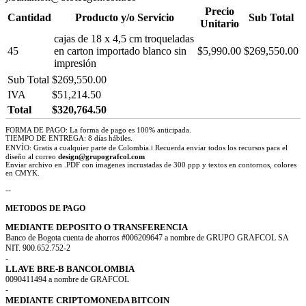
Precio
Cantidad
Producto y/o Servicio
Sub Total
Unitario
cajas de 18 x 4,5 cm troqueladas
45
en carton importado blanco sin
$5,990.00
$269,550.00
impresión
Sub Total
$269,550.00
IVA
$51,214.50
Total
$320,764.50
FORMA DE PAGO: La forma de pago es 100% anticipada.
TIEMPO DE ENTREGA: 8 días hábiles.
ENVÍO: Gratis a cualquier parte de Colombia.ℹ Recuerda enviar todos los recursos para el
diseño al correo
design@grupografcol.com
Enviar archivo en .PDF con imagenes incrustadas de 300 ppp y textos en contornos, colores
en CMYK.
--
METODOS DE PAGO
MEDIANTE DEPOSITO O TRANSFERENCIA
Banco de Bogota cuenta de ahorros #006209647 a nombre de GRUPO GRAFCOL SA
NIT. 900.652.752-2
-
LLAVE BRE-B BANCOLOMBIA
0090411494 a nombre de GRAFCOL
-
MEDIANTE CRIPTOMONEDA BITCOIN