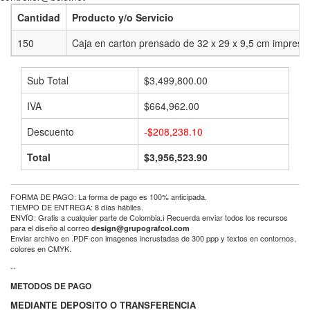
Cantidad
Producto y/o Servicio
150
Caja en carton prensado de 32 x 29 x 9,5 cm impresa a 
Sub Total
$3,499,800.00
IVA
$664,962.00
Descuento
-$208,238.10
Total
$3,956,523.90
FORMA DE PAGO: La forma de pago es 100% anticipada.
TIEMPO DE ENTREGA: 8 días hábiles.
ENVÍO: Gratis a cualquier parte de Colombia.ℹ Recuerda enviar todos los recursos
para el diseño al correo
design@grupografcol.com
Enviar archivo en .PDF con imagenes incrustadas de 300 ppp y textos en contornos,
colores en CMYK.
--
METODOS DE PAGO
MEDIANTE DEPOSITO O TRANSFERENCIA