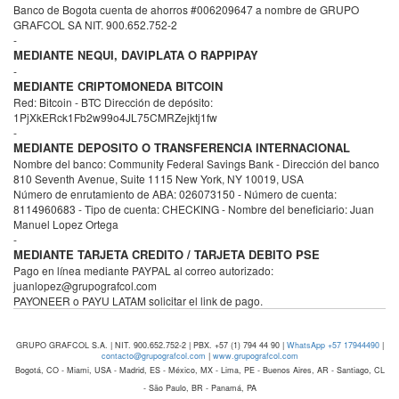
Banco de Bogota cuenta de ahorros #006209647 a nombre de GRUPO
GRAFCOL SA NIT. 900.652.752-2
-
MEDIANTE NEQUI, DAVIPLATA O RAPPIPAY
-
MEDIANTE CRIPTOMONEDA BITCOIN
Red: Bitcoin - BTC Dirección de depósito:
1PjXkERck1Fb2w99o4JL75CMRZejktj1fw
-
MEDIANTE DEPOSITO O TRANSFERENCIA INTERNACIONAL
Nombre del banco: Community Federal Savings Bank - Dirección del banco
810 Seventh Avenue, Suite 1115 New York, NY 10019, USA
Número de enrutamiento de ABA: 026073150 - Número de cuenta:
8114960683 - Tipo de cuenta: CHECKING - Nombre del beneficiario: Juan
Manuel Lopez Ortega
-
MEDIANTE TARJETA CREDITO / TARJETA DEBITO PSE
Pago en línea mediante PAYPAL al correo autorizado:
juanlopez@grupografcol.com
PAYONEER o PAYU LATAM solicitar el link de pago.
GRUPO GRAFCOL S.A. | NIT. 900.652.752-2 | PBX. +57 (1) 794 44 90 |
WhatsApp +57 17944490
|
contacto@grupografcol.com
|
www.grupografcol.com
Bogotá, CO - Miami, USA - Madrid, ES - México, MX - Lima, PE - Buenos Aires, AR - Santiago, CL
- São Paulo, BR - Panamá, PA