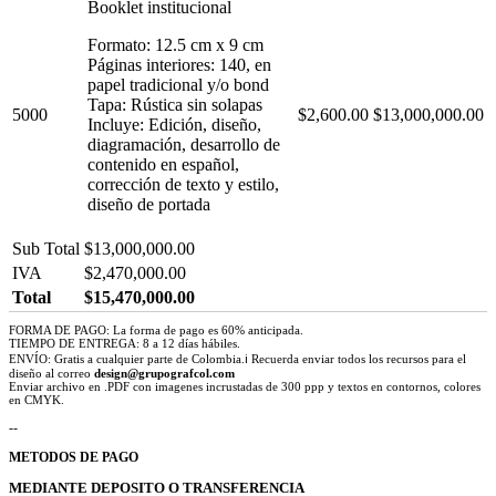
Booklet institucional
Formato: 12.5 cm x 9 cm
Páginas interiores: 140, en
papel tradicional y/o bond
Tapa: Rústica sin solapas
5000
$2,600.00
$13,000,000.00
Incluye: Edición, diseño,
diagramación, desarrollo de
contenido en español,
corrección de texto y estilo,
diseño de portada
Sub Total
$13,000,000.00
IVA
$2,470,000.00
Total
$15,470,000.00
FORMA DE PAGO: La forma de pago es 60% anticipada.
TIEMPO DE ENTREGA: 8 a 12 días hábiles.
ENVÍO: Gratis a cualquier parte de Colombia.ℹ Recuerda enviar todos los recursos para el
diseño al correo
design@grupografcol.com
Enviar archivo en .PDF con imagenes incrustadas de 300 ppp y textos en contornos, colores
en CMYK.
--
METODOS DE PAGO
MEDIANTE DEPOSITO O TRANSFERENCIA