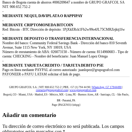
Banco de Bogota cuenta de ahorros #006209647 a nombre de GRUPO GRAFCOL SA
NIT. 900.652.752-2
-
MEDIANTE NEQUI, DAVIPLATA O RAPPIPAY
-
MEDIANTE CRIPTOMONEDA BITCOIN
Red: Bitcoin - BTC Dirección de depósito: 1PjXkERck1Fb2w99o4JL75CMRZejktj1fw
-
MEDIANTE DEPOSITO O TRANSFERENCIA INTERNACIONAL
Nombre del banco: Community Federal Savings Bank - Dirección del banco 810 Seventh
Avenue, Suite 1115 New York, NY 10019, USA
Número de enrutamiento de ABA: 026073150 - Número de cuenta: 8114960683 - Tipo de
cuenta: CHECKING - Nombre del beneficiario: Juan Manuel Lopez Ortega
-
MEDIANTE TARJETA CREDITO / TARJETA DEBITO PSE
Pago en línea mediante PAYPAL al correo autorizado: juanlopez@grupografcol.com
PAYONEER o PAYU LATAM solicitar el link de pago.
GRUPO GRAFCOL S.A. | NIT. 900.652.752-2 | PBX. +57 (1) 794 44 90 |
WhatsApp +57 17944490
|
contacto@grupografcol.com
|
www.grupografcol.com
Bogotá, CO - Miami, USA - Madrid, ES - México, MX - Lima, PE - Buenos Aires, AR - Santiago, CL - São Paulo,
BR - Panamá, PA
Page {PAGENO}/{nbpg}
Añadir un comentario
Tu dirección de correo electrónico no será publicada.
Los campos
obligatorios están marcados con
*