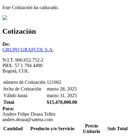
Este Cotización ha caducado.
Cotización
De:
GRUPO GRAFCOL S.A.
N.I.T. 900.652.752-2
PBX. 57 1 794 4490
Bogotá, COL
número de Cotización
121662
fecha de Cotización
marzo 28, 2025
Válido hasta
marzo 31, 2025
Total
$15,470,000.00
Para:
Andres Felipe Deaza Tellez
andres.deaza@satena.com
Precio
Cantidad
Producto y/o Servicio
Sub Total
Unitario