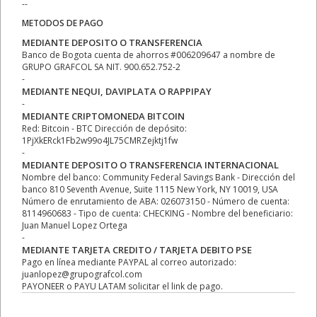
--
METODOS DE PAGO
MEDIANTE DEPOSITO O TRANSFERENCIA
Banco de Bogota cuenta de ahorros #006209647 a nombre de
GRUPO GRAFCOL SA NIT. 900.652.752-2
-
MEDIANTE NEQUI, DAVIPLATA O RAPPIPAY
-
MEDIANTE CRIPTOMONEDA BITCOIN
Red: Bitcoin - BTC Dirección de depósito:
1PjXkERck1Fb2w99o4JL75CMRZejktj1fw
-
MEDIANTE DEPOSITO O TRANSFERENCIA INTERNACIONAL
Nombre del banco: Community Federal Savings Bank - Dirección del
banco 810 Seventh Avenue, Suite 1115 New York, NY 10019, USA
Número de enrutamiento de ABA: 026073150 - Número de cuenta:
8114960683 - Tipo de cuenta: CHECKING - Nombre del beneficiario:
Juan Manuel Lopez Ortega
-
MEDIANTE TARJETA CREDITO / TARJETA DEBITO PSE
Pago en línea mediante PAYPAL al correo autorizado:
juanlopez@grupografcol.com
PAYONEER o PAYU LATAM solicitar el link de pago.