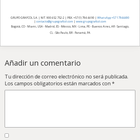
GRUPO GRAFCOL S.A. | NIT. 900.652.752-2 | PBX. +57 (1) 794 44 90 |
WhatsApp +57 17944490
|
contacto@grupografcol.com
|
www.grupografcol.com
Bogotá, CO - Miami, USA - Madrid, ES - México, MX - Lima, PE - Buenos Aires, AR - Santiago,
CL - São Paulo, BR - Panamá, PA
Añadir un comentario
Tu dirección de correo electrónico no será publicada.
Los campos obligatorios están marcados con
*