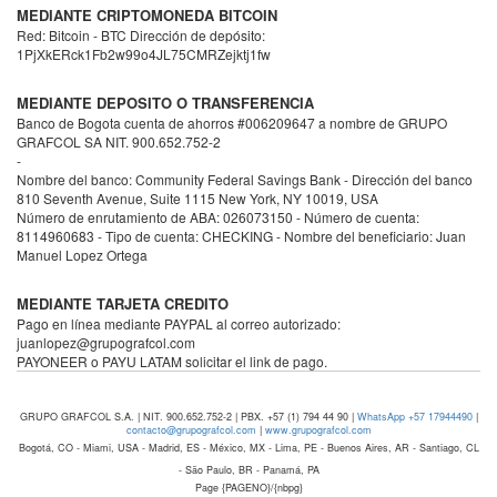
MEDIANTE CRIPTOMONEDA BITCOIN
Red: Bitcoin - BTC Dirección de depósito:
1PjXkERck1Fb2w99o4JL75CMRZejktj1fw
MEDIANTE DEPOSITO O TRANSFERENCIA
Banco de Bogota cuenta de ahorros #006209647 a nombre de GRUPO
GRAFCOL SA NIT. 900.652.752-2
-
Nombre del banco: Community Federal Savings Bank - Dirección del banco
810 Seventh Avenue, Suite 1115 New York, NY 10019, USA
Número de enrutamiento de ABA: 026073150 - Número de cuenta:
8114960683 - Tipo de cuenta: CHECKING - Nombre del beneficiario: Juan
Manuel Lopez Ortega
MEDIANTE TARJETA CREDITO
Pago en línea mediante PAYPAL al correo autorizado:
juanlopez@grupografcol.com
PAYONEER o PAYU LATAM solicitar el link de pago.
GRUPO GRAFCOL S.A. | NIT. 900.652.752-2 | PBX. +57 (1) 794 44 90 |
WhatsApp +57 17944490
|
contacto@grupografcol.com
|
www.grupografcol.com
Bogotá, CO - Miami, USA - Madrid, ES - México, MX - Lima, PE - Buenos Aires, AR - Santiago, CL
- São Paulo, BR - Panamá, PA
Page {PAGENO}/{nbpg}