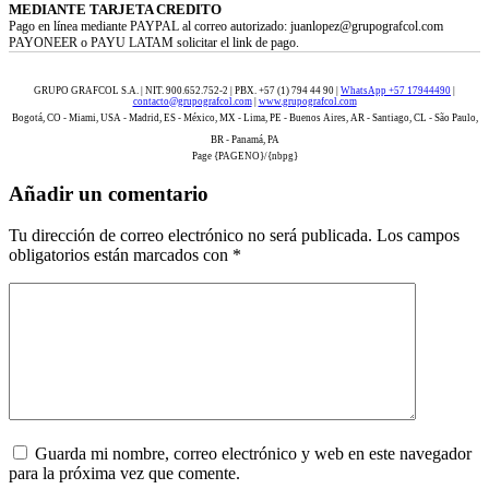
MEDIANTE TARJETA CREDITO
Pago en línea mediante PAYPAL al correo autorizado: juanlopez@grupografcol.com
PAYONEER o PAYU LATAM solicitar el link de pago.
GRUPO GRAFCOL S.A. | NIT. 900.652.752-2 | PBX. +57 (1) 794 44 90 |
WhatsApp +57 17944490
|
contacto@grupografcol.com
|
www.grupografcol.com
Bogotá, CO - Miami, USA - Madrid, ES - México, MX - Lima, PE - Buenos Aires, AR - Santiago, CL - São Paulo,
BR - Panamá, PA
Page {PAGENO}/{nbpg}
Añadir un comentario
Tu dirección de correo electrónico no será publicada.
Los campos
obligatorios están marcados con
*
Guarda mi nombre, correo electrónico y web en este navegador
para la próxima vez que comente.