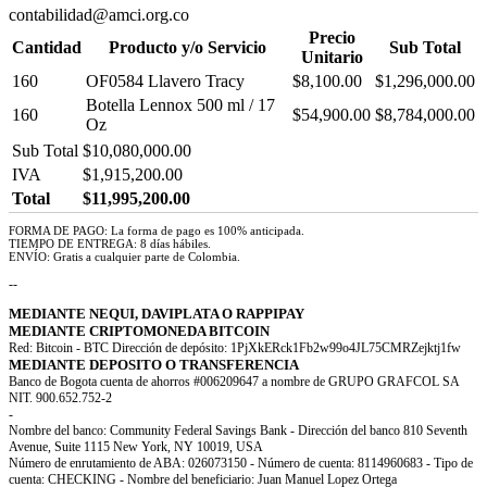
contabilidad@amci.org.co
Precio
Cantidad
Producto y/o Servicio
Sub Total
Unitario
160
OF0584 Llavero Tracy
$8,100.00
$1,296,000.00
Botella Lennox 500 ml / 17
160
$54,900.00
$8,784,000.00
Oz
Sub Total
$10,080,000.00
IVA
$1,915,200.00
Total
$11,995,200.00
FORMA DE PAGO: La forma de pago es 100% anticipada.
TIEMPO DE ENTREGA: 8 días hábiles.
ENVÍO: Gratis a cualquier parte de Colombia.
--
MEDIANTE NEQUI, DAVIPLATA O RAPPIPAY
MEDIANTE CRIPTOMONEDA BITCOIN
Red: Bitcoin - BTC Dirección de depósito: 1PjXkERck1Fb2w99o4JL75CMRZejktj1fw
MEDIANTE DEPOSITO O TRANSFERENCIA
Banco de Bogota cuenta de ahorros #006209647 a nombre de GRUPO GRAFCOL SA
NIT. 900.652.752-2
-
Nombre del banco: Community Federal Savings Bank - Dirección del banco 810 Seventh
Avenue, Suite 1115 New York, NY 10019, USA
Número de enrutamiento de ABA: 026073150 - Número de cuenta: 8114960683 - Tipo de
cuenta: CHECKING - Nombre del beneficiario: Juan Manuel Lopez Ortega