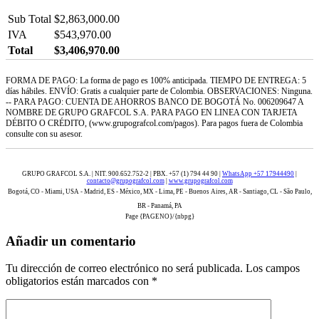
Sub Total
$2,863,000.00
IVA
$543,970.00
Total
$3,406,970.00
FORMA DE PAGO: La forma de pago es 100% anticipada. TIEMPO DE ENTREGA: 5
días hábiles. ENVÍO: Gratis a cualquier parte de Colombia. OBSERVACIONES: Ninguna.
-- PARA PAGO: CUENTA DE AHORROS BANCO DE BOGOTÁ No. 006209647 A
NOMBRE DE GRUPO GRAFCOL S.A. PARA PAGO EN LINEA CON TARJETA
DÉBITO O CRÉDITO, (www.grupografcol.com/pagos). Para pagos fuera de Colombia
consulte con su asesor.
GRUPO GRAFCOL S.A. | NIT. 900.652.752-2 | PBX. +57 (1) 794 44 90 |
WhatsApp +57 17944490
|
contacto@grupografcol.com
|
www.grupografcol.com
Bogotá, CO - Miami, USA - Madrid, ES - México, MX - Lima, PE - Buenos Aires, AR - Santiago, CL - São Paulo,
BR - Panamá, PA
Page {PAGENO}/{nbpg}
Añadir un comentario
Tu dirección de correo electrónico no será publicada.
Los campos
obligatorios están marcados con
*