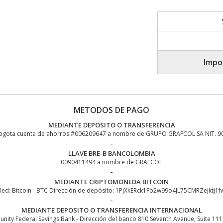
Impo
METODOS DE PAGO
MEDIANTE DEPOSITO O TRANSFERENCIA
ogota cuenta de ahorros #006209647 a nombre de GRUPO GRAFCOL SA NIT. 90
-
LLAVE BRE-B BANCOLOMBIA
0090411494 a nombre de GRAFCOL
-
MEDIANTE CRIPTOMONEDA BITCOIN
Red: Bitcoin - BTC Dirección de depósito: 1PjXkERck1Fb2w99o4JL75CMRZejktj1f
-
MEDIANTE DEPOSITO O TRANSFERENCIA INTERNACIONAL
ty Federal Savings Bank - Dirección del banco 810 Seventh Avenue, Suite 11