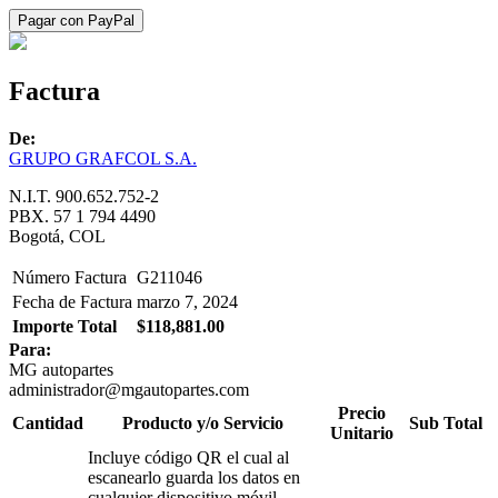
Factura
De:
GRUPO GRAFCOL S.A.
N.I.T. 900.652.752-2
PBX. 57 1 794 4490
Bogotá, COL
Número Factura
G211046
Fecha de Factura
marzo 7, 2024
Importe Total
$118,881.00
Para:
MG autopartes
administrador@mgautopartes.com
Precio
Cantidad
Producto y/o Servicio
Sub Total
Unitario
Incluye código QR el cual al
escanearlo guarda los datos en
cualquier dispositivo móvil.