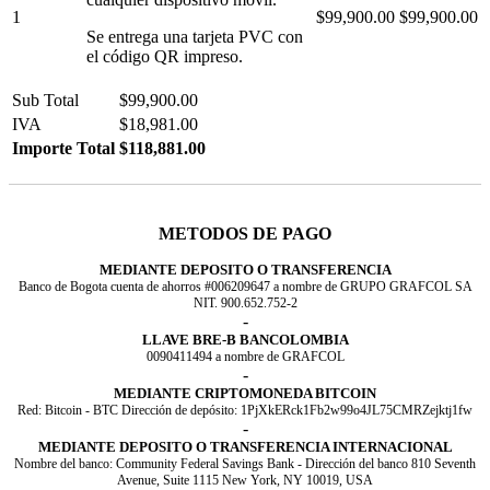
1
$99,900.00
$99,900.00
Se entrega una tarjeta PVC con
el código QR impreso.
Sub Total
$99,900.00
IVA
$18,981.00
Importe Total
$118,881.00
METODOS DE PAGO
MEDIANTE DEPOSITO O TRANSFERENCIA
Banco de Bogota cuenta de ahorros #006209647 a nombre de GRUPO GRAFCOL SA
NIT. 900.652.752-2
-
LLAVE BRE-B BANCOLOMBIA
0090411494 a nombre de GRAFCOL
-
MEDIANTE CRIPTOMONEDA BITCOIN
Red: Bitcoin - BTC Dirección de depósito: 1PjXkERck1Fb2w99o4JL75CMRZejktj1fw
-
MEDIANTE DEPOSITO O TRANSFERENCIA INTERNACIONAL
Nombre del banco: Community Federal Savings Bank - Dirección del banco 810 Seventh
Avenue, Suite 1115 New York, NY 10019, USA