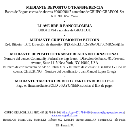
MEDIANTE DEPOSITO O TRANSFERENCIA
Banco de Bogota cuenta de ahorros #006209647 a nombre de GRUPO GRAFCOL SA
NIT. 900.652.752-2
-
LLAVE BRE-B BANCOLOMBIA
0090411494 a nombre de GRAFCOL
-
MEDIANTE CRIPTOMONEDA BITCOIN
Red: Bitcoin - BTC Dirección de depósito: 1PjXkERck1Fb2w99o4JL75CMRZejktj1fw
-
MEDIANTE DEPOSITO O TRANSFERENCIA INTERNACIONAL
Nombre del banco: Community Federal Savings Bank - Dirección del banco 810 Seventh
Avenue, Suite 1115 New York, NY 10019, USA
Número de enrutamiento de ABA: 026073150 - Número de cuenta: 8114960683 - Tipo de
cuenta: CHECKING - Nombre del beneficiario: Juan Manuel Lopez Ortega
-
MEDIANTE TARJETA CREDITO / TARJETA DEBITO PSE
Pago en línea mediante BOLD o PAYONEER solicitar el link de pago.
GRUPO GRAFCOL S.A. | PBX. +57 (1) 794 44 90 |
WhatsApp +57 17944490
|
contacto@grupografcol.com
|
www.grupografcol.com
Bogotá, CO - Miami, USA - Madrid, ES - México, MX - Lima, PE - Buenos Aires, AR - Santiago, CL - São Paulo,
BR - Panamá, PA